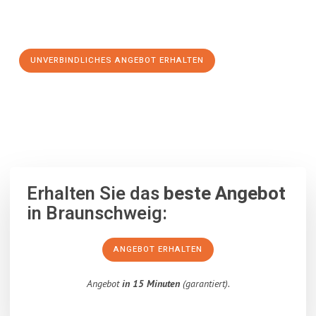
Schritt zu einem stressfreien Umzug nach Luxembourg
machen:
UNVERBINDLICHES ANGEBOT ERHALTEN
100% unverbindlich
– Garantiert eine Antwort
innerhalb von 15
Minuten
.
Erhalten Sie das
beste Angebot
in Braunschweig:
ANGEBOT ERHALTEN
Angebot
in 15 Minuten
(garantiert).