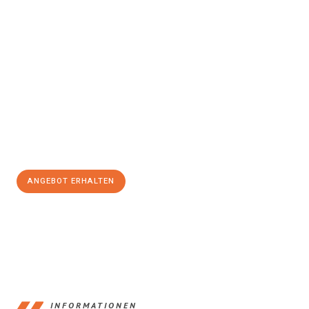
Erleben Sie mit Umzugsmeister Wexler Braunschweig, wie
einfach und stressfrei Ihr Umzug Braunschweig
Luxembourg
sein kann. Unser Expertenteam steht bereit, um
Ihnen einen reibungslosen Übergang in Ihr neues Zuhause zu
garantieren.
Jetzt
unverbindliches Angebot
erhalten &
100€ sparen:
ANGEBOT ERHALTEN
+4915792653347
INFORMATIONEN