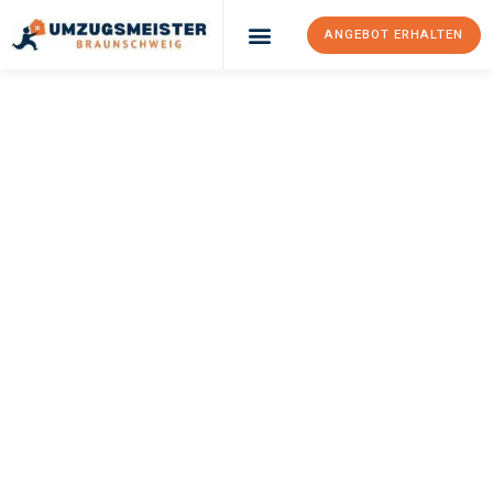
ANGEBOT ERHALTEN
UMZUGSMEISTER
WEXLER
Umzug
Braunschweig
Luxembourg
Ihr Umzug Braunschweig Luxembourg kann so einfach sein!
Erleben Sie unseren
erstklassigen Service
und sichern Sie sich
die
besten Preise in Braunschweig
.
Jetzt Ihr individuelles Angebot anfordern und den ersten