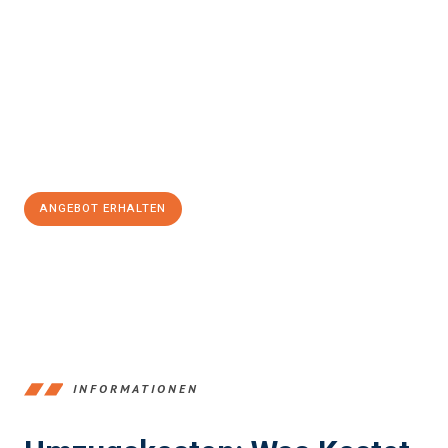
einfach und stressfrei Ihr Umzug Braunschweig
Nijmegen
sein kann. Unser Expertenteam steht bereit, um Ihnen
einen reibungslosen Übergang in Ihr neues Zuhause zu
garantieren.
Jetzt
unverbindliches Angebot
erhalten &
100€ sparen:
ANGEBOT ERHALTEN
+4915792653347
INFORMATIONEN