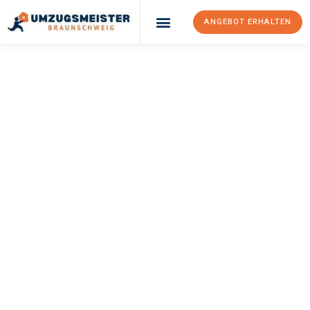
ANGEBOT ERHALTEN
UMZUGSMEISTER
WEXLER
Umzug
Braunschweig
Nijmegen
Ihr Umzug Braunschweig Nijmegen kann so einfach sein! Erleben
Sie unseren
erstklassigen Service
und sichern Sie sich die
besten Preise in Braunschweig
.
Jetzt Ihr individuelles Angebot anfordern und den ersten