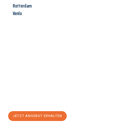
Rotterdam
Venlo
Jetzt anfragen &
Angebot
mit Best-Preis
erhalten!
Schicken Sie uns jetzt Ihre unverbindliche Anfrage und sichern
Sie sich Ihr
individuelles Umzugsangebot für Ihr Anliegen in
Braunschweig
zum Best-Preis! Nutzen Sie die Gelegenheit für
einen
stressfreien Umzug
mit maximalem Komfort:
JETZT ANGEBOT ERHALTEN