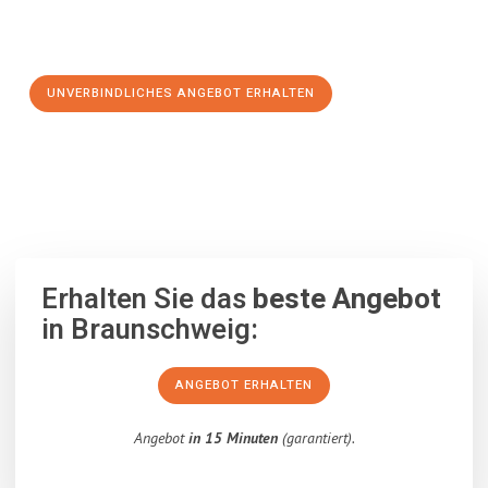
Schritt zu einem stressfreien Umzug nach Nijmegen
machen:
UNVERBINDLICHES ANGEBOT ERHALTEN
100% unverbindlich
– Garantiert eine Antwort
innerhalb von 15
Minuten
.
Erhalten Sie das
beste Angebot
in Braunschweig:
ANGEBOT ERHALTEN
Angebot
in 15 Minuten
(garantiert).