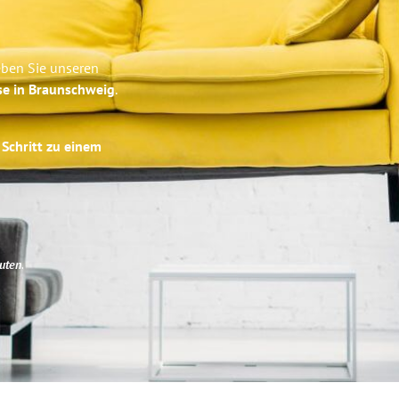
eben Sie unseren
se in Braunschweig
.
 Schritt zu einem
uten
.