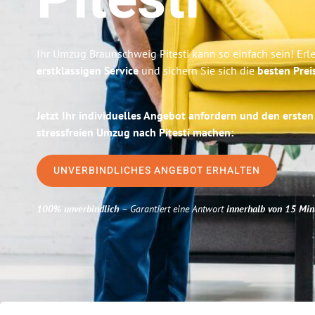
Pitesti
Ihr Umzug Braunschweig Pitesti kann so einfach sein! Erl
erstklassigen Service
und sichern Sie sich die
besten Prei
Jetzt Ihr individuelles Angebot anfordern und den ersten
stressfreien Umzug nach Pitesti machen:
UNVERBINDLICHES ANGEBOT ERHALTEN
100% unverbindlich
– Garantiert eine Antwort
innerhalb von 15 Min