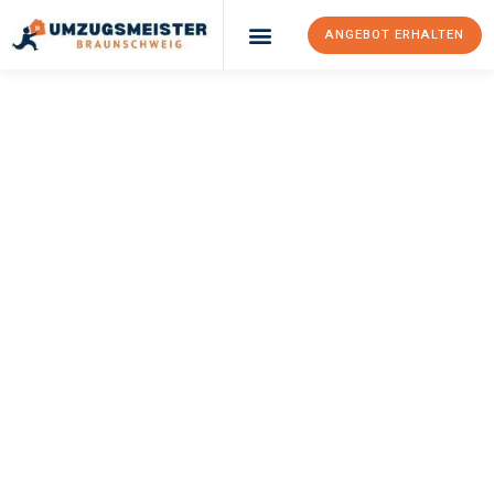
ANGEBOT ERHALTEN
UMZUGSMEISTER
WEXLER
Umzug
Braunschweig
Göteborg
Ihr Umzug Braunschweig Göteborg kann so einfach sein! Erleben
Sie unseren
erstklassigen Service
und sichern Sie sich die
besten Preise in Braunschweig
.
Jetzt Ihr individuelles Angebot anfordern und den ersten