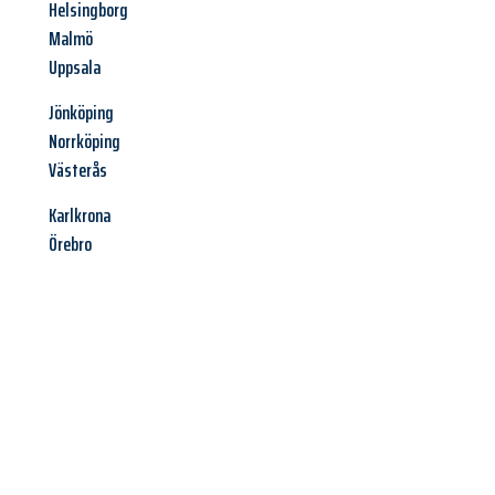
Helsingborg
Malmö
Uppsala
Jönköping
Norrköping
Västerås
Karlkrona
Örebro
Jetzt anfragen &
Angebot
mit Best-Preis
erhalten!