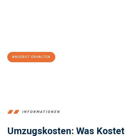
einfach und stressfrei Ihr Umzug Braunschweig Göteborg
sein
kann. Unser Expertenteam steht bereit, um Ihnen einen
reibungslosen Übergang in Ihr neues Zuhause zu garantieren.
Jetzt
unverbindliches Angebot
erhalten &
100€ sparen:
ANGEBOT ERHALTEN
+4915792653347
INFORMATIONEN
Umzugskosten: Was Kostet