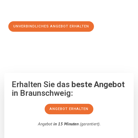
Schritt zu einem stressfreien Umzug nach Göteborg
machen:
UNVERBINDLICHES ANGEBOT ERHALTEN
100% unverbindlich
– Garantiert eine Antwort
innerhalb von 15
Minuten
.
Erhalten Sie das
beste Angebot
in Braunschweig:
ANGEBOT ERHALTEN
Angebot
in 15 Minuten
(garantiert).