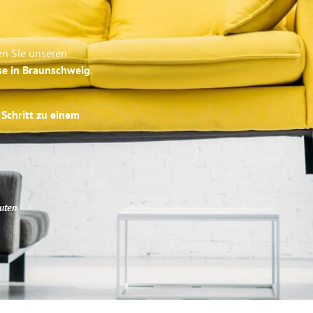
en Sie unseren
se in Braunschweig
.
 Schritt zu einem
uten
.