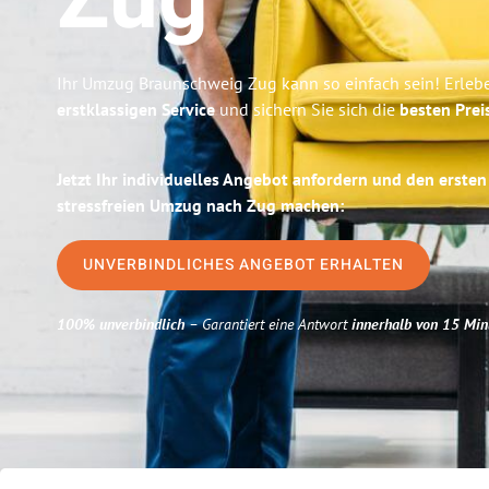
Zug
Ihr Umzug Braunschweig Zug kann so einfach sein! Erleb
erstklassigen Service
und sichern Sie sich die
besten Prei
Jetzt Ihr individuelles Angebot anfordern und den ersten
stressfreien Umzug nach Zug machen:
UNVERBINDLICHES ANGEBOT ERHALTEN
100% unverbindlich
– Garantiert eine Antwort
innerhalb von 15 Min