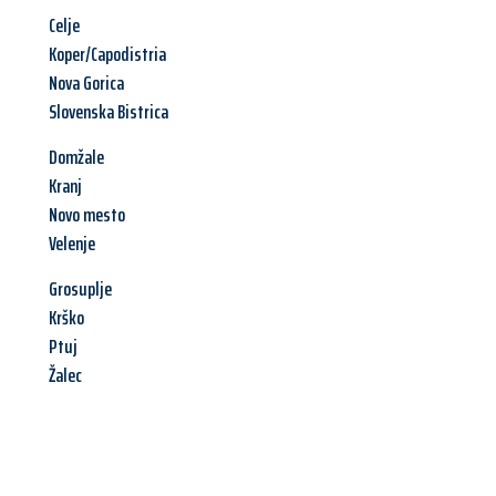
Celje
Koper/Capodistria
Nova Gorica
Slovenska Bistrica
Domžale
Kranj
Novo mesto
Velenje
Grosuplje
Krško
Ptuj
Žalec