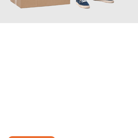
JETZT ANFRAGEN
Erleben Sie mit Umzugsmeister Wexler Braunschweig, wie
einfach und stressfrei Ihr Umzug Braunschweig Ptuj
sein kann.
Unser Expertenteam steht bereit, um Ihnen einen reibungslosen
Übergang in Ihr neues Zuhause zu garantieren.
Jetzt
unverbindliches Angebot
erhalten &
100€ sparen: