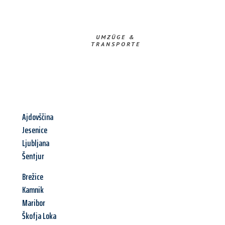
UMZÜGE &
TRANSPORTE
Ajdovščina
Jesenice
Ljubljana
Šentjur
Brežice
Kamnik
Maribor
Škofja Loka