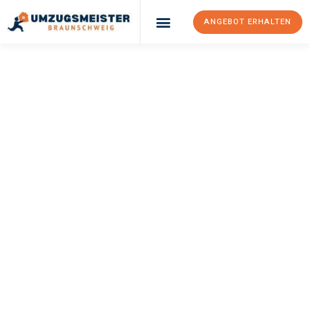
ANGEBOT ERHALTEN
UMZUGSMEISTER
WEXLER
Umzug
Braunschweig
Ptuj
Ihr Umzug Braunschweig Ptuj kann so einfach sein! Erleben Sie
unseren
erstklassigen Service
und sichern Sie sich die
besten
Preise in Braunschweig
.
Jetzt Ihr individuelles Angebot anfordern und den ersten
Schritt zu einem stressfreien Umzug nach Ptuj machen: