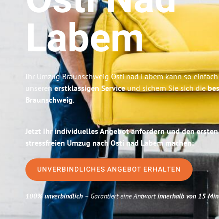
Osti Nad
Labem
Ihr Umzug Braunschweig Osti nad Labem kann so einfach 
unseren
erstklassigen Service
und sichern Sie sich die
bes
Braunschweig
.
Jetzt Ihr individuelles Angebot anfordern und den ersten
stressfreien Umzug nach Osti nad Labem machen:
UNVERBINDLICHES ANGEBOT ERHALTEN
100% unverbindlich
– Garantiert eine Antwort
innerhalb von 15 Min