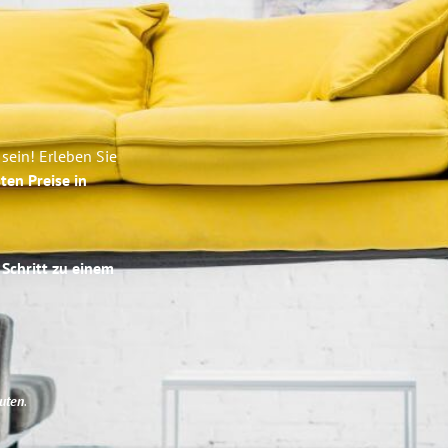
sein! Erleben Sie
ten Preise in
 Schritt zu einem
uten
.