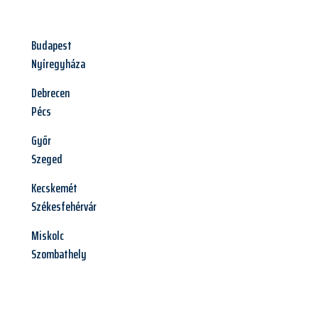
Budapest
Nyíregyháza
Debrecen
Pécs
Győr
Szeged
Kecskemét
Székesfehérvár
Miskolc
Szombathely