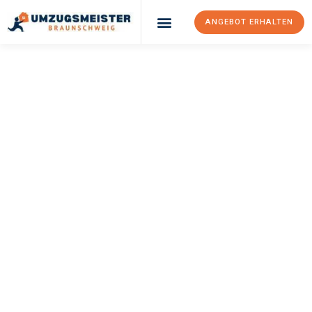
ANGEBOT ERHALTEN
UMZUGSMEISTER
WEXLER
Umzug
Braunschweig
Debrecen
Ihr Umzug Braunschweig Debrecen kann so einfach sein! Erleben
Sie unseren
erstklassigen Service
und sichern Sie sich die
besten Preise in Braunschweig
.
Jetzt Ihr individuelles Angebot anfordern und den ersten