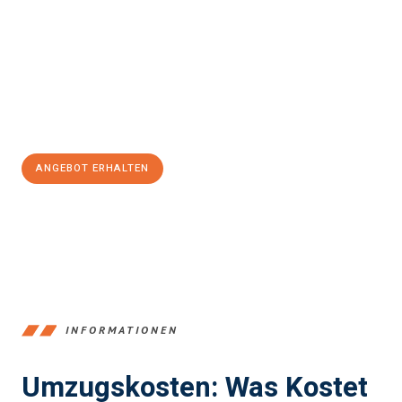
einfach und stressfrei Ihr Umzug Braunschweig Debrecen
sein
kann. Unser Expertenteam steht bereit, um Ihnen einen
reibungslosen Übergang in Ihr neues Zuhause zu garantieren.
Jetzt
unverbindliches Angebot
erhalten &
100€ sparen:
ANGEBOT ERHALTEN
+4915792653347
INFORMATIONEN
Umzugskosten: Was Kostet