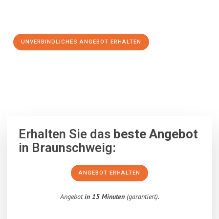
Schritt zu einem stressfreien Umzug nach Debrecen
machen:
UNVERBINDLICHES ANGEBOT ERHALTEN
100% unverbindlich
– Garantiert eine Antwort
innerhalb von 15
Minuten
.
Erhalten Sie das
beste Angebot
in Braunschweig:
ANGEBOT ERHALTEN
Angebot
in 15 Minuten
(garantiert).