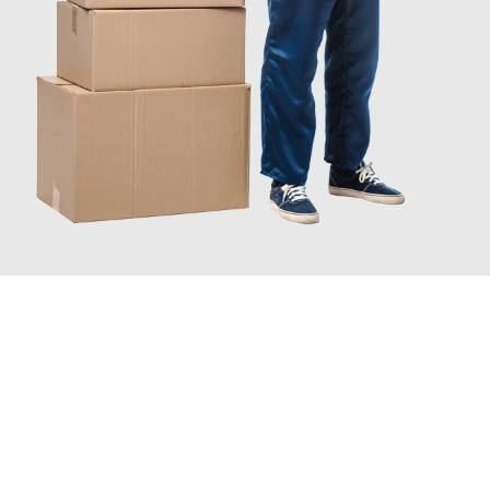
JETZT ANFRAGEN
Erleben Sie mit Umzugsmeister Wexler Braunschweig, wie