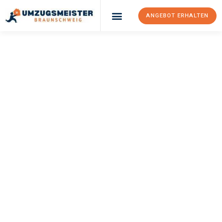
ANGEBOT ERHALTEN
UMZUGSMEISTER
WEXLER
Umzug
Braunschweig
Wolfsberg
Ihr Umzug Braunschweig Wolfsberg kann so einfach sein! Erleben
Sie unseren
erstklassigen Service
und sichern Sie sich die
besten Preise in Braunschweig
.
Jetzt Ihr individuelles Angebot anfordern und den ersten