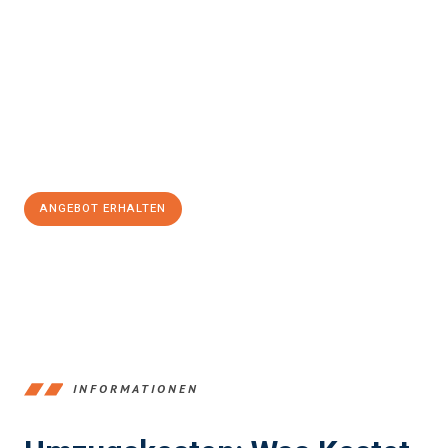
einfach und stressfrei Ihr Umzug Braunschweig
Wolfsberg
sein kann. Unser Expertenteam steht bereit, um Ihnen
einen reibungslosen Übergang in Ihr neues Zuhause zu
garantieren.
Jetzt
unverbindliches Angebot
erhalten &
100€ sparen:
ANGEBOT ERHALTEN
+4915792653347
INFORMATIONEN