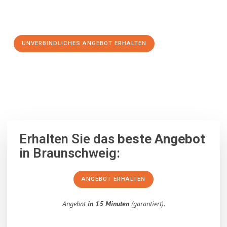
Schritt zu einem stressfreien Umzug nach Wolfsberg
machen:
UNVERBINDLICHES ANGEBOT ERHALTEN
100% unverbindlich
– Garantiert eine Antwort
innerhalb von 15
Minuten
.
Erhalten Sie das
beste Angebot
in Braunschweig:
ANGEBOT ERHALTEN
Angebot
in 15 Minuten
(garantiert).