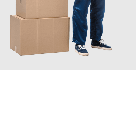
JETZT ANFRAGEN
Erleben Sie mit Umzugsmeister Wexler Braunschweig, wie
einfach und stressfrei Ihr Umzug Braunschweig Serbien
sein