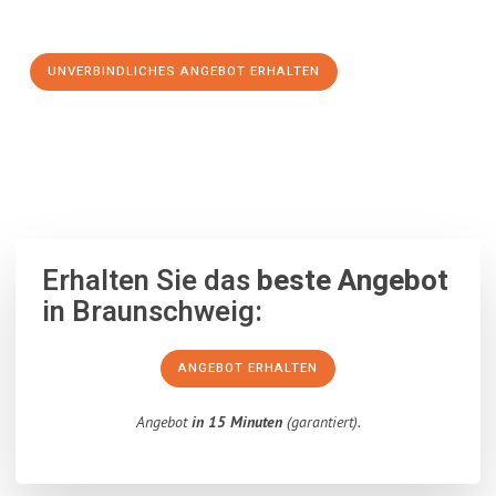
Schritt zu einem stressfreien Umzug nach Serbien machen:
UNVERBINDLICHES ANGEBOT ERHALTEN
100% unverbindlich
– Garantiert eine Antwort
innerhalb von 15
Minuten
.
Erhalten Sie das
beste Angebot
in Braunschweig:
ANGEBOT ERHALTEN
Angebot
in 15 Minuten
(garantiert).