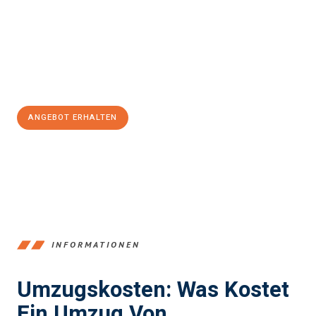
kann. Unser Expertenteam steht bereit, um Ihnen einen
reibungslosen Übergang in Ihr neues Zuhause zu garantieren.
Jetzt
unverbindliches Angebot
erhalten &
100€ sparen:
ANGEBOT ERHALTEN
+4915792653347
INFORMATIONEN
Umzugskosten: Was Kostet
Ein Umzug Von