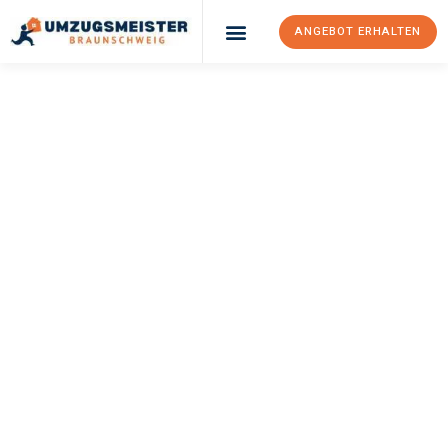
ANGEBOT ERHALTEN
UMZUGSMEISTER
WEXLER
Umzug
Braunschweig
Serbien
Ihr Umzug Braunschweig Serbien kann so einfach sein! Erleben
Sie unseren
erstklassigen Service
und sichern Sie sich die
besten Preise in Braunschweig
.
Jetzt Ihr individuelles Angebot anfordern und den ersten