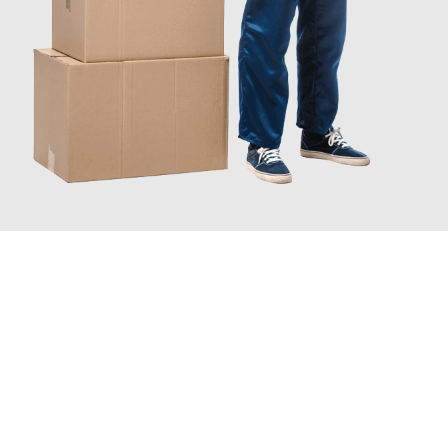
JETZT ANFRAGEN
Erleben Sie mit Umzugsmeister Wexler Braunschweig, wie
einfach und stressfrei Ihr Umzug Braunschweig Kraljevo
sein