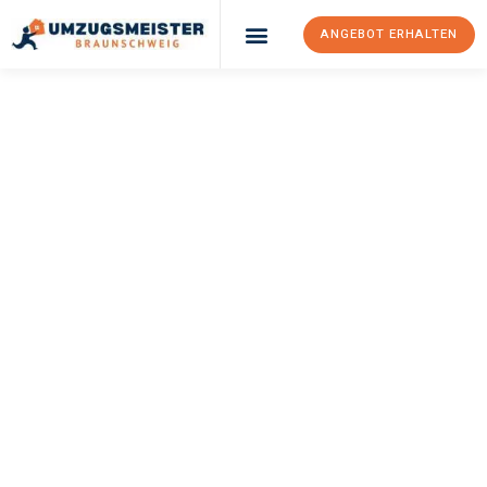
ANGEBOT ERHALTEN
UMZUGSMEISTER
WEXLER
Umzug
Braunschweig
Kraljevo
Ihr Umzug Braunschweig Kraljevo kann so einfach sein! Erleben
Sie unseren
erstklassigen Service
und sichern Sie sich die
besten Preise in Braunschweig
.
Jetzt Ihr individuelles Angebot anfordern und den ersten