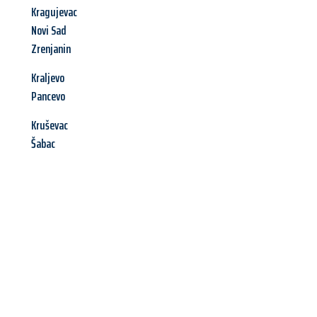
Kragujevac
Novi Sad
Zrenjanin
Kraljevo
Pancevo
Kruševac
Šabac
Jetzt anfragen &
Angebot
mit Best-Preis
erhalten!
Schicken Sie uns jetzt Ihre unverbindliche Anfrage und sichern