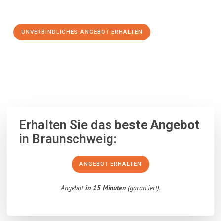
Schritt zu einem stressfreien Umzug nach Kraljevo machen:
UNVERBINDLICHES ANGEBOT ERHALTEN
100% unverbindlich
– Garantiert eine Antwort
innerhalb von 15
Minuten
.
Erhalten Sie das
beste Angebot
in Braunschweig:
ANGEBOT ERHALTEN
Angebot
in 15 Minuten
(garantiert).