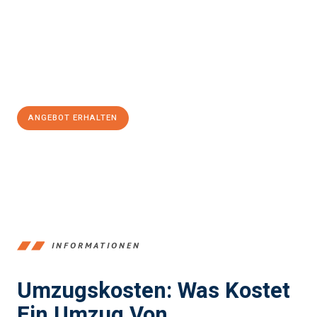
kann. Unser Expertenteam steht bereit, um Ihnen einen
reibungslosen Übergang in Ihr neues Zuhause zu garantieren.
Jetzt
unverbindliches Angebot
erhalten &
100€ sparen:
ANGEBOT ERHALTEN
+4915792653347
INFORMATIONEN
Umzugskosten: Was Kostet
Ein Umzug Von