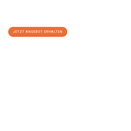
Sie sich Ihr
individuelles Umzugsangebot für Ihr Anliegen in
Braunschweig
zum Best-Preis! Nutzen Sie die Gelegenheit für
einen
stressfreien Umzug
mit maximalem Komfort:
JETZT ANGEBOT ERHALTEN