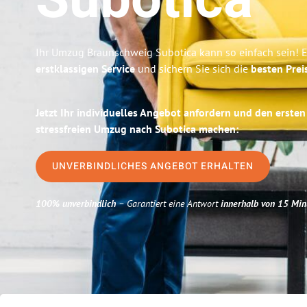
Subotica
Ihr Umzug Braunschweig Subotica kann so einfach sein! E
erstklassigen Service
und sichern Sie sich die
besten Prei
Jetzt Ihr individuelles Angebot anfordern und den ersten
stressfreien Umzug nach Subotica machen:
UNVERBINDLICHES ANGEBOT ERHALTEN
100% unverbindlich
– Garantiert eine Antwort
innerhalb von 15 Min