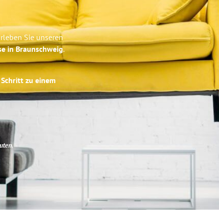
rleben Sie unseren
se in Braunschweig
.
 Schritt zu einem
uten
.