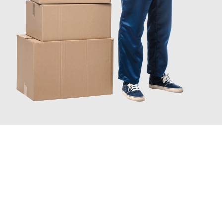
JETZT ANFRAGEN
Erleben Sie mit Umzugsmeister Wexler Braunschweig, wie