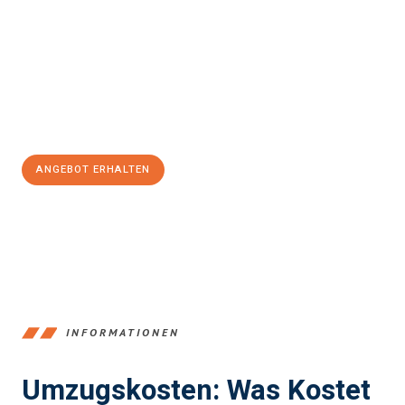
einfach und stressfrei Ihr Umzug Braunschweig Marbella
sein
kann. Unser Expertenteam steht bereit, um Ihnen einen
reibungslosen Übergang in Ihr neues Zuhause zu garantieren.
Jetzt
unverbindliches Angebot
erhalten &
100€ sparen:
ANGEBOT ERHALTEN
+4915792653347
INFORMATIONEN
Umzugskosten: Was Kostet