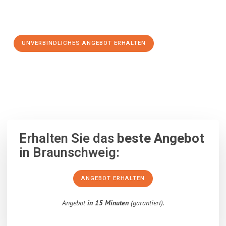
Schritt zu einem stressfreien Umzug nach Marbella
machen:
UNVERBINDLICHES ANGEBOT ERHALTEN
100% unverbindlich
– Garantiert eine Antwort
innerhalb von 15
Minuten
.
Erhalten Sie das
beste Angebot
in Braunschweig:
ANGEBOT ERHALTEN
Angebot
in 15 Minuten
(garantiert).