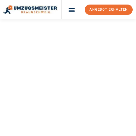
ANGEBOT ERHALTEN
UMZUGSMEISTER
WEXLER
Umzug
Braunschweig
Marbella
Ihr Umzug Braunschweig Marbella kann so einfach sein! Erleben
Sie unseren
erstklassigen Service
und sichern Sie sich die
besten Preise in Braunschweig
.
Jetzt Ihr individuelles Angebot anfordern und den ersten