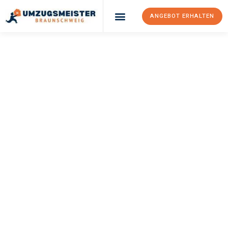
ANGEBOT ERHALTEN
UMZUGSMEISTER
WEXLER
Umzug
Braunschweig
Parla
Ihr Umzug Braunschweig Parla kann so einfach sein! Erleben Sie
unseren
erstklassigen Service
und sichern Sie sich die
besten
Preise in Braunschweig
.
Jetzt Ihr individuelles Angebot anfordern und den ersten
Schritt zu einem stressfreien Umzug nach Parla machen: