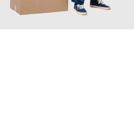
JETZT ANFRAGEN
Erleben Sie mit Umzugsmeister Wexler Braunschweig, wie
einfach und stressfrei Ihr Umzug Braunschweig Parla
sein
kann. Unser Expertenteam steht bereit, um Ihnen einen
reibungslosen Übergang in Ihr neues Zuhause zu garantieren.
Jetzt
unverbindliches Angebot
erhalten &
100€ sparen: