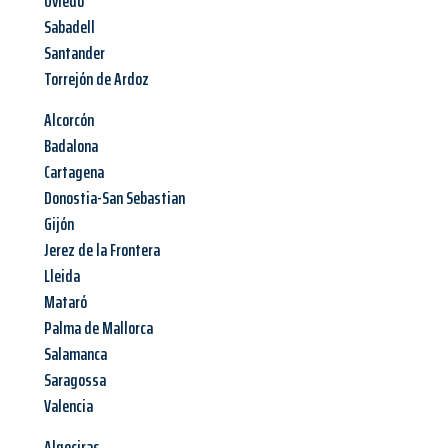
Oviedo
Sabadell
Santander
Torrejón de Ardoz
Alcorcón
Badalona
Cartagena
Donostia-San Sebastian
Gijón
Jerez de la Frontera
Lleida
Mataró
Palma de Mallorca
Salamanca
Saragossa
Valencia
Algeciras