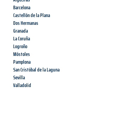
Barcelona
Castellón de la Plana
Dos Hermanas
Granada
La Coruña
Logroño
Móstoles
Pamplona
San Cristóbal de la Laguna
Sevilla
Valladolid
Jetzt anfragen &
Angebot