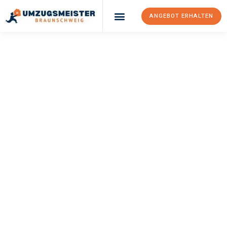
ANGEBOT ERHALTEN
UMZUGSMEISTER
WEXLER
Umzug
Braunschweig
Türkei
Ihr Umzug Braunschweig Türkei kann so einfach sein! Erleben Sie
unseren
erstklassigen Service
und sichern Sie sich die
besten
Preise in Braunschweig
.
Jetzt Ihr individuelles Angebot anfordern und den ersten