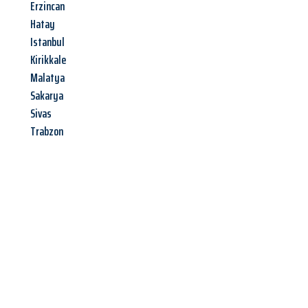
Erzincan
Hatay
Istanbul
Kirikkale
Malatya
Sakarya
Sivas
Trabzon
Jetzt anfragen &
Angebot
mit Best-Preis
erhalten!
Schicken Sie uns jetzt Ihre unverbindliche Anfrage und sichern