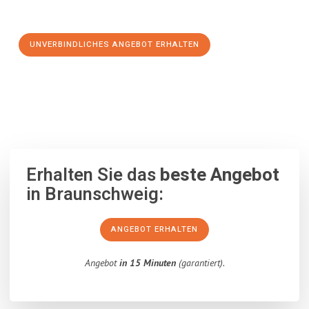
Schritt zu einem stressfreien Umzug nach Türkei machen:
UNVERBINDLICHES ANGEBOT ERHALTEN
100% unverbindlich
– Garantiert eine Antwort
innerhalb von 15
Minuten
.
Erhalten Sie das
beste Angebot
in Braunschweig:
ANGEBOT ERHALTEN
Angebot
in 15 Minuten
(garantiert).