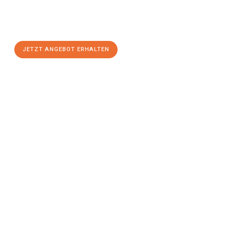
Sie sich Ihr
individuelles Umzugsangebot für Ihr Anliegen in
Braunschweig
zum Best-Preis! Nutzen Sie die Gelegenheit für
einen
stressfreien Umzug
mit maximalem Komfort:
JETZT ANGEBOT ERHALTEN