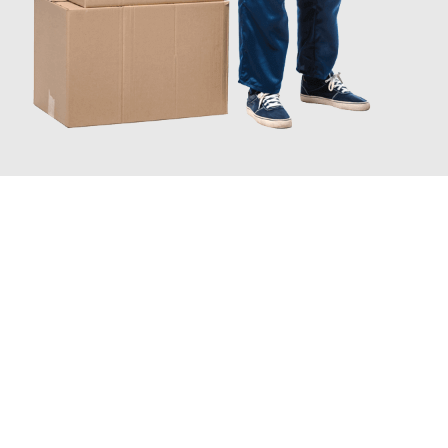
JETZT ANFRAGEN
Erleben Sie mit Umzugsmeister Wexler Braunschweig, wie
einfach und stressfrei Ihr Umzug Braunschweig Türkei
sein
kann. Unser Expertenteam steht bereit, um Ihnen einen
reibungslosen Übergang in Ihr neues Zuhause zu garantieren.