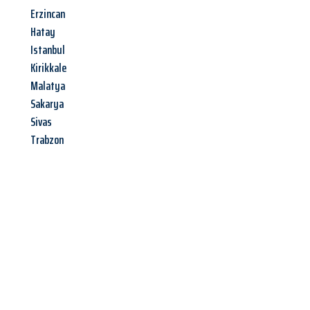
Erzincan
Hatay
Istanbul
Kirikkale
Malatya
Sakarya
Sivas
Trabzon
Jetzt anfragen &
Angebot
mit Best-Preis
erhalten!
Schicken Sie uns jetzt Ihre unverbindliche Anfrage und sichern