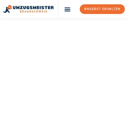
ANGEBOT ERHALTEN
UMZUGSMEISTER
WEXLER
Umzug
Braunschweig
Kayseri
Ihr Umzug Braunschweig Kayseri kann so einfach sein! Erleben
Sie unseren
erstklassigen Service
und sichern Sie sich die
besten Preise in Braunschweig
.
Jetzt Ihr individuelles Angebot anfordern und den ersten