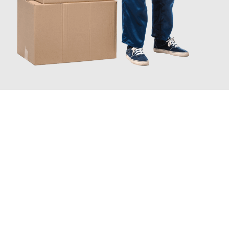
JETZT ANFRAGEN
Erleben Sie mit Umzugsmeister Wexler Braunschweig, wie
einfach und stressfrei Ihr Umzug Braunschweig Kayseri
sein
kann. Unser Expertenteam steht bereit, um Ihnen einen
reibungslosen Übergang in Ihr neues Zuhause zu garantieren.