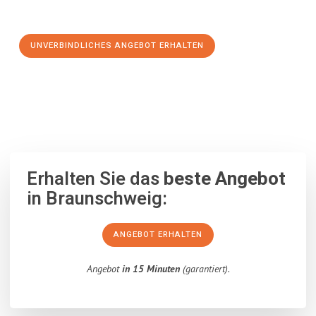
Schritt zu einem stressfreien Umzug nach Kayseri machen:
UNVERBINDLICHES ANGEBOT ERHALTEN
100% unverbindlich
– Garantiert eine Antwort
innerhalb von 15
Minuten
.
Erhalten Sie das
beste Angebot
in Braunschweig:
ANGEBOT ERHALTEN
Angebot
in 15 Minuten
(garantiert).