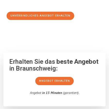
Schritt zu einem stressfreien Umzug nach Adana machen:
UNVERBINDLICHES ANGEBOT ERHALTEN
100% unverbindlich
– Garantiert eine Antwort
innerhalb von 15
Minuten
.
Erhalten Sie das
beste Angebot
in Braunschweig:
ANGEBOT ERHALTEN
Angebot
in 15 Minuten
(garantiert).