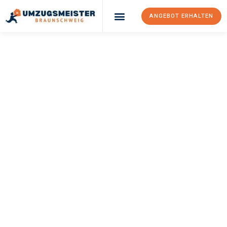
ANGEBOT ERHALTEN
UMZUGSMEISTER
WEXLER
Umzug
Braunschweig
Adana
Ihr Umzug Braunschweig Adana kann so einfach sein! Erleben Sie
unseren
erstklassigen Service
und sichern Sie sich die
besten
Preise in Braunschweig
.
Jetzt Ihr individuelles Angebot anfordern und den ersten