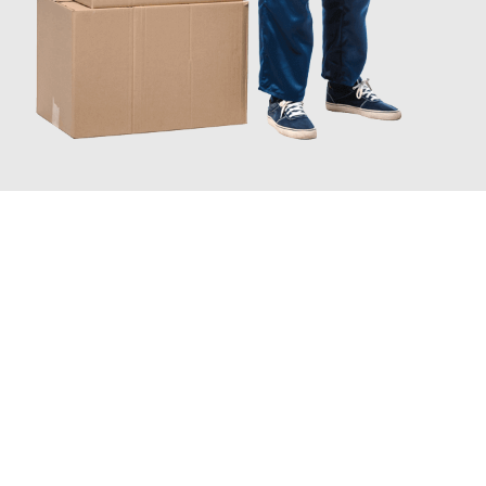
JETZT ANFRAGEN
Erleben Sie mit Umzugsmeister Wexler Braunschweig, wie
einfach und stressfrei Ihr Umzug Braunschweig Adana
sein
kann. Unser Expertenteam steht bereit, um Ihnen einen
reibungslosen Übergang in Ihr neues Zuhause zu garantieren.