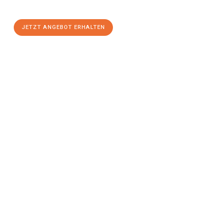
einen
stressfreien Umzug
mit maximalem Komfort:
JETZT ANGEBOT ERHALTEN