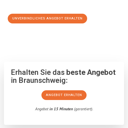
Schritt zu einem stressfreien Umzug nach Angers machen:
UNVERBINDLICHES ANGEBOT ERHALTEN
100% unverbindlich
– Garantiert eine Antwort
innerhalb von 15
Minuten
.
Erhalten Sie das
beste Angebot
in Braunschweig:
ANGEBOT ERHALTEN
Angebot
in 15 Minuten
(garantiert).