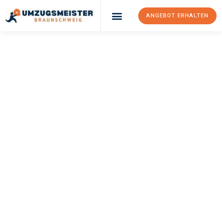
ANGEBOT ERHALTEN
UMZUGSMEISTER
WEXLER
Umzug
Braunschweig
Angers
Ihr Umzug Braunschweig Angers kann so einfach sein! Erleben
Sie unseren
erstklassigen Service
und sichern Sie sich die
besten Preise in Braunschweig
.
Jetzt Ihr individuelles Angebot anfordern und den ersten