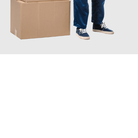
JETZT ANFRAGEN
Erleben Sie mit Umzugsmeister Wexler Braunschweig, wie
einfach und stressfrei Ihr Umzug Braunschweig Angers
sein
kann. Unser Expertenteam steht bereit, um Ihnen einen
reibungslosen Übergang in Ihr neues Zuhause zu garantieren.