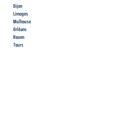
Dijon
Limoges
Mulhouse
Orléans
Rouen
Tours
Jetzt anfragen &
Angebot
mit Best-Preis
erhalten!
Schicken Sie uns jetzt Ihre unverbindliche Anfrage und sichern
Sie sich Ihr
individuelles Umzugsangebot für Ihr Anliegen in
Braunschweig
zum Best-Preis! Nutzen Sie die Gelegenheit für