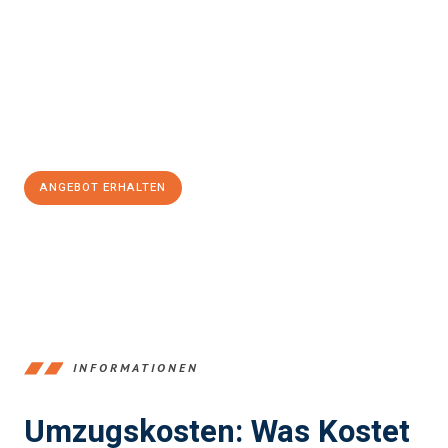
einfach und stressfrei Ihr Umzug Braunschweig Grenoble
sein
kann. Unser Expertenteam steht bereit, um Ihnen einen
reibungslosen Übergang in Ihr neues Zuhause zu garantieren.
Jetzt
unverbindliches Angebot
erhalten &
100€ sparen:
ANGEBOT ERHALTEN
+4915792653347
INFORMATIONEN
Umzugskosten: Was Kostet