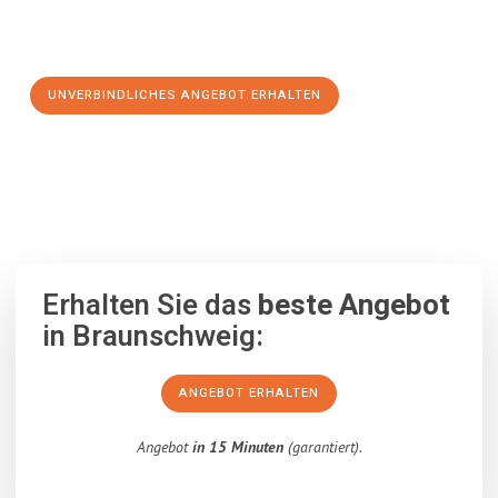
Schritt zu einem stressfreien Umzug nach Grenoble
machen:
UNVERBINDLICHES ANGEBOT ERHALTEN
100% unverbindlich
– Garantiert eine Antwort
innerhalb von 15
Minuten
.
Erhalten Sie das
beste Angebot
in Braunschweig:
ANGEBOT ERHALTEN
Angebot
in 15 Minuten
(garantiert).