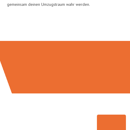
gemeinsam deinen Umzugstraum wahr werden.
Umzugsmeister Wexler in Zahlen: