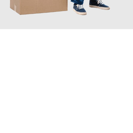
JETZT ANFRAGEN
Erleben Sie mit Umzugsmeister Wexler Braunschweig, wie
einfach und stressfrei Ihr Umzug Braunschweig Brest
sein
kann. Unser Expertenteam steht bereit, um Ihnen einen
reibungslosen Übergang in Ihr neues Zuhause zu garantieren.
Jetzt
unverbindliches Angebot
erhalten &
100€ sparen: