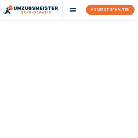
ANGEBOT ERHALTEN
UMZUGSMEISTER
WEXLER
Umzug
Braunschweig
Brest
Ihr Umzug Braunschweig Brest kann so einfach sein! Erleben Sie
unseren
erstklassigen Service
und sichern Sie sich die
besten
Preise in Braunschweig
.
Jetzt Ihr individuelles Angebot anfordern und den ersten
Schritt zu einem stressfreien Umzug nach Brest machen: