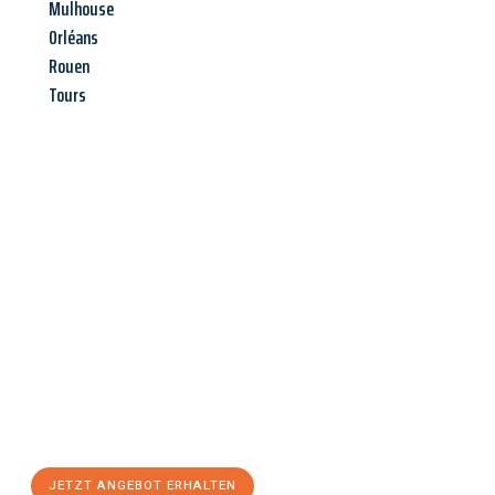
Mulhouse
Orléans
Rouen
Tours
Jetzt anfragen &
Angebot
mit Best-Preis
erhalten!
Schicken Sie uns jetzt Ihre unverbindliche Anfrage und sichern
Sie sich Ihr
individuelles Umzugsangebot für Ihr Anliegen in
Braunschweig
zum Best-Preis! Nutzen Sie die Gelegenheit für
einen
stressfreien Umzug
mit maximalem Komfort:
JETZT ANGEBOT ERHALTEN