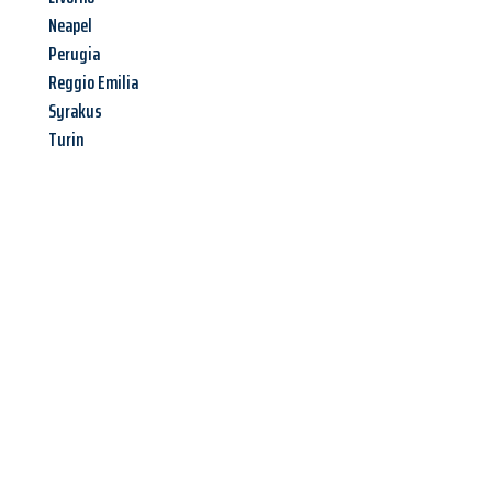
Neapel
Perugia
Reggio Emilia
Syrakus
Turin
Jetzt anfragen &
Angebot
mit Best-Preis
erhalten!
Schicken Sie uns jetzt Ihre unverbindliche Anfrage und sichern
Sie sich Ihr
individuelles Umzugsangebot für Ihr Anliegen in
Braunschweig
zum Best-Preis! Nutzen Sie die Gelegenheit für
einen
stressfreien Umzug
mit maximalem Komfort: