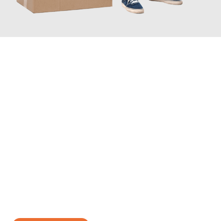
JETZT ANFRAGEN
Erleben Sie mit Umzugsmeister Wexler Braunschweig, wie
einfach und stressfrei Ihr Umzug Braunschweig Bari
sein kann.
Unser Expertenteam steht bereit, um Ihnen einen reibungslosen
Übergang in Ihr neues Zuhause zu garantieren.
Jetzt
unverbindliches Angebot
erhalten &
100€ sparen: