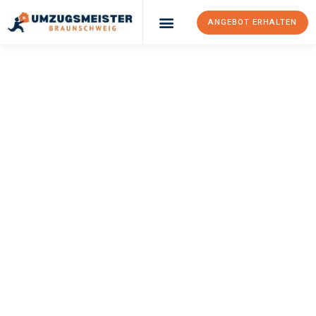
ANGEBOT ERHALTEN
UMZUGSMEISTER
WEXLER
Umzug
Braunschweig
Bari
Ihr Umzug Braunschweig Bari kann so einfach sein! Erleben Sie
unseren
erstklassigen Service
und sichern Sie sich die
besten
Preise in Braunschweig
.
Jetzt Ihr individuelles Angebot anfordern und den ersten
Schritt zu einem stressfreien Umzug nach Bari machen: