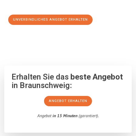
Schritt zu einem stressfreien Umzug nach Palermo machen:
UNVERBINDLICHES ANGEBOT ERHALTEN
100% unverbindlich
– Garantiert eine Antwort
innerhalb von 15
Minuten
.
Erhalten Sie das
beste Angebot
in Braunschweig:
ANGEBOT ERHALTEN
Angebot
in 15 Minuten
(garantiert).