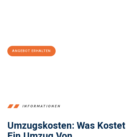
kann. Unser Expertenteam steht bereit, um Ihnen einen
reibungslosen Übergang in Ihr neues Zuhause zu garantieren.
Jetzt
unverbindliches Angebot
erhalten &
100€ sparen:
ANGEBOT ERHALTEN
+4915792653347
INFORMATIONEN
Umzugskosten: Was Kostet
Ein Umzug Von