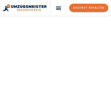
ANGEBOT ERHALTEN
UMZUGSMEISTER
WEXLER
Umzug
Braunschweig
Palermo
Ihr Umzug Braunschweig Palermo kann so einfach sein! Erleben
Sie unseren
erstklassigen Service
und sichern Sie sich die
besten Preise in Braunschweig
.
Jetzt Ihr individuelles Angebot anfordern und den ersten