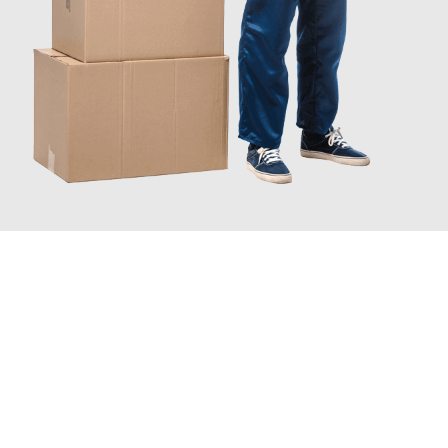
JETZT ANFRAGEN
Erleben Sie mit Umzugsmeister Wexler Braunschweig, wie
einfach und stressfrei Ihr Umzug Braunschweig Palermo
sein