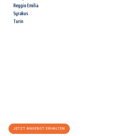
Reggio Emilia
Syrakus
Turin
Jetzt anfragen &
Angebot
mit Best-Preis
erhalten!
Schicken Sie uns jetzt Ihre unverbindliche Anfrage und sichern
Sie sich Ihr
individuelles Umzugsangebot für Ihr Anliegen in
Braunschweig
zum Best-Preis! Nutzen Sie die Gelegenheit für
einen
stressfreien Umzug
mit maximalem Komfort:
JETZT ANGEBOT ERHALTEN