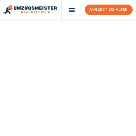
ANGEBOT ERHALTEN
UMZUGSMEISTER
WEXLER
Umzug
Braunschweig
Novara
Ihr Umzug Braunschweig Novara kann so einfach sein! Erleben
Sie unseren
erstklassigen Service
und sichern Sie sich die
besten Preise in Braunschweig
.
Jetzt Ihr individuelles Angebot anfordern und den ersten