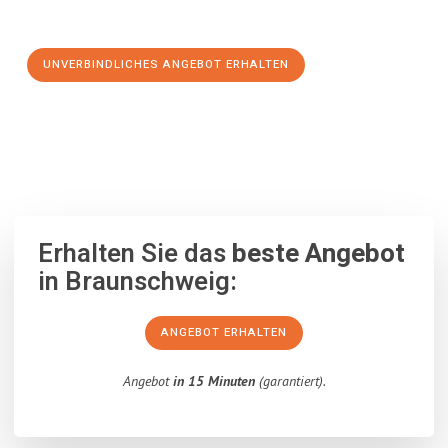
Schritt zu einem stressfreien Umzug nach Novara machen:
UNVERBINDLICHES ANGEBOT ERHALTEN
100% unverbindlich
– Garantiert eine Antwort
innerhalb von 15
Minuten
.
Erhalten Sie das
beste Angebot
in Braunschweig:
ANGEBOT ERHALTEN
Angebot
in 15 Minuten
(garantiert).