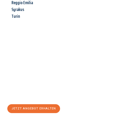
Reggio Emilia
Syrakus
Turin
Jetzt anfragen &
Angebot
mit Best-Preis
erhalten!
Schicken Sie uns jetzt Ihre unverbindliche Anfrage und sichern
Sie sich Ihr
individuelles Umzugsangebot für Ihr Anliegen in
Braunschweig
zum Best-Preis! Nutzen Sie die Gelegenheit für
einen
stressfreien Umzug
mit maximalem Komfort:
JETZT ANGEBOT ERHALTEN