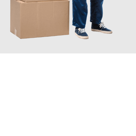
JETZT ANFRAGEN
Erleben Sie mit Umzugsmeister Wexler Braunschweig, wie
einfach und stressfrei Ihr Umzug Braunschweig Novara
sein
kann. Unser Expertenteam steht bereit, um Ihnen einen
reibungslosen Übergang in Ihr neues Zuhause zu garantieren.