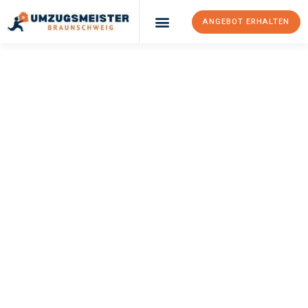
ANGEBOT ERHALTEN
UMZUGSMEISTER
WEXLER
Umzug
Braunschweig
Ferrara
Ihr Umzug Braunschweig Ferrara kann so einfach sein! Erleben
Sie unseren
erstklassigen Service
und sichern Sie sich die
besten Preise in Braunschweig
.
Jetzt Ihr individuelles Angebot anfordern und den ersten