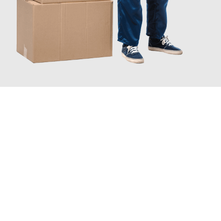
JETZT ANFRAGEN
Erleben Sie mit Umzugsmeister Wexler Braunschweig, wie
einfach und stressfrei Ihr Umzug Braunschweig Ferrara
sein
kann. Unser Expertenteam steht bereit, um Ihnen einen
reibungslosen Übergang in Ihr neues Zuhause zu garantieren.