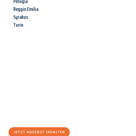
Perugia
Reggio Emilia
Syrakus
Turin
Jetzt anfragen &
Angebot
mit Best-Preis
erhalten!
Schicken Sie uns jetzt Ihre unverbindliche Anfrage und sichern
Sie sich Ihr
individuelles Umzugsangebot für Ihr Anliegen in
Braunschweig
zum Best-Preis! Nutzen Sie die Gelegenheit für
einen
stressfreien Umzug
mit maximalem Komfort:
JETZT ANGEBOT ERHALTEN