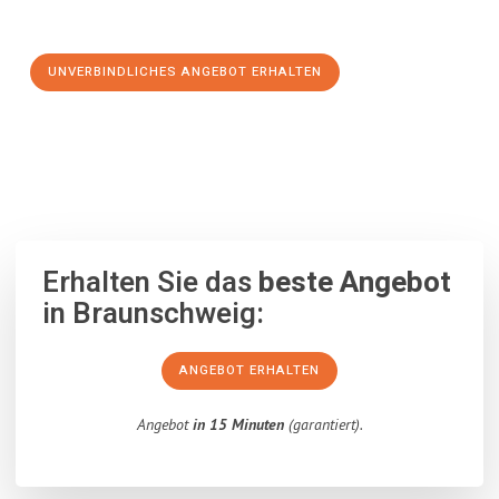
Schritt zu einem stressfreien Umzug nach Ferrara machen:
UNVERBINDLICHES ANGEBOT ERHALTEN
100% unverbindlich
– Garantiert eine Antwort
innerhalb von 15
Minuten
.
Erhalten Sie das
beste Angebot
in Braunschweig:
ANGEBOT ERHALTEN
Angebot
in 15 Minuten
(garantiert).