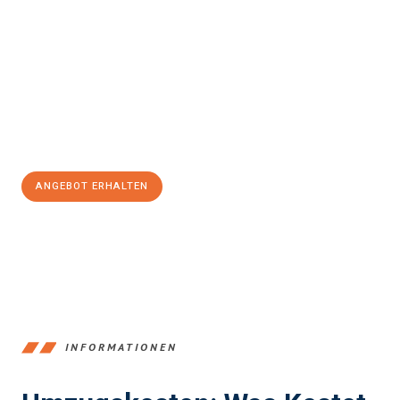
einfach und stressfrei Ihr Umzug Braunschweig
Fredericia
sein kann. Unser Expertenteam steht bereit, um Ihnen
einen reibungslosen Übergang in Ihr neues Zuhause zu
garantieren.
Jetzt
unverbindliches Angebot
erhalten &
100€ sparen:
ANGEBOT ERHALTEN
+4915792653347
INFORMATIONEN