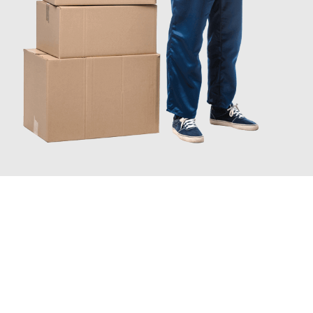
JETZT ANFRAGEN
Erleben Sie mit Umzugsmeister Wexler Braunschweig, wie