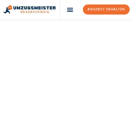
ANGEBOT ERHALTEN
UMZUGSMEISTER
WEXLER
Umzug
Braunschweig
Fredericia
Ihr Umzug Braunschweig Fredericia kann so einfach sein! Erleben
Sie unseren
erstklassigen Service
und sichern Sie sich die
besten Preise in Braunschweig
.
Jetzt Ihr individuelles Angebot anfordern und den ersten