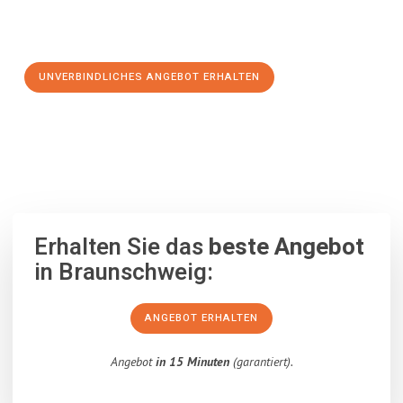
Schritt zu einem stressfreien Umzug nach Fredericia
machen:
UNVERBINDLICHES ANGEBOT ERHALTEN
100% unverbindlich
– Garantiert eine Antwort
innerhalb von 15
Minuten
.
Erhalten Sie das
beste Angebot
in Braunschweig:
ANGEBOT ERHALTEN
Angebot
in 15 Minuten
(garantiert).