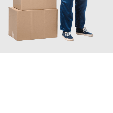
JETZT ANFRAGEN
Erleben Sie mit Umzugsmeister Wexler Braunschweig, wie
einfach und stressfrei Ihr Umzug Braunschweig Kolding
sein
kann. Unser Expertenteam steht bereit, um Ihnen einen