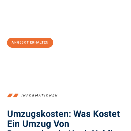
reibungslosen Übergang in Ihr neues Zuhause zu garantieren.
Jetzt
unverbindliches Angebot
erhalten &
100€ sparen:
ANGEBOT ERHALTEN
+4915792653347
INFORMATIONEN
Umzugskosten: Was Kostet
Ein Umzug Von