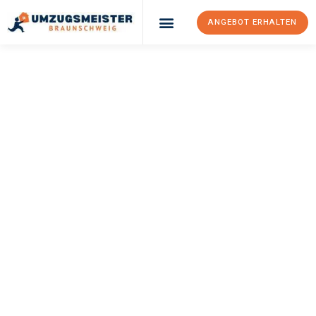
ANGEBOT ERHALTEN
UMZUGSMEISTER
WEXLER
Umzug
Braunschweig
Kolding
Ihr Umzug Braunschweig Kolding kann so einfach sein! Erleben
Sie unseren
erstklassigen Service
und sichern Sie sich die
besten Preise in Braunschweig
.
Jetzt Ihr individuelles Angebot anfordern und den ersten