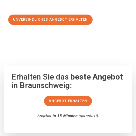
Schritt zu einem stressfreien Umzug nach Kolding machen:
UNVERBINDLICHES ANGEBOT ERHALTEN
100% unverbindlich
– Garantiert eine Antwort
innerhalb von 15
Minuten
.
Erhalten Sie das
beste Angebot
in Braunschweig:
ANGEBOT ERHALTEN
Angebot
in 15 Minuten
(garantiert).