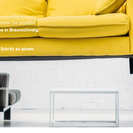
leben Sie unseren
se in Braunschweig
.
 Schritt zu einem
uten
.