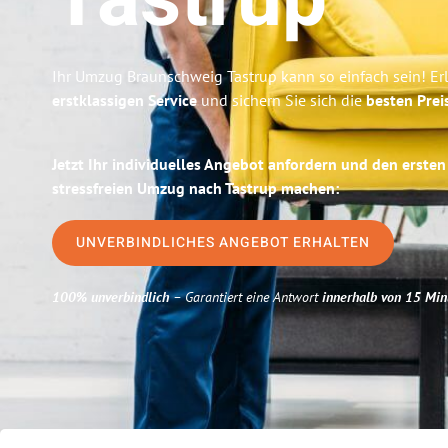
Tastrup
Ihr Umzug Braunschweig Tastrup kann so einfach sein! Er
erstklassigen Service
und sichern Sie sich die
besten Prei
Jetzt Ihr individuelles Angebot anfordern und den ersten
stressfreien Umzug nach Tastrup machen:
UNVERBINDLICHES ANGEBOT ERHALTEN
100% unverbindlich
– Garantiert eine Antwort
innerhalb von 15 Min