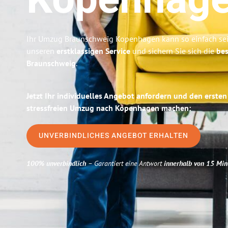
Kopenhag
Ihr Umzug Braunschweig Kopenhagen kann so einfach sei
unseren
erstklassigen Service
und sichern Sie sich die
bes
Braunschweig
.
Jetzt Ihr individuelles Angebot anfordern und den ersten
stressfreien Umzug nach Kopenhagen machen:
UNVERBINDLICHES ANGEBOT ERHALTEN
100% unverbindlich
– Garantiert eine Antwort
innerhalb von 15 Min