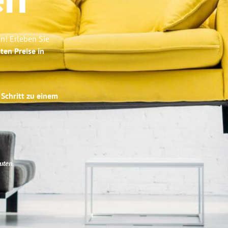
en
n! Erleben Sie
ten Preise in
 Schritt zu einem
uten
.