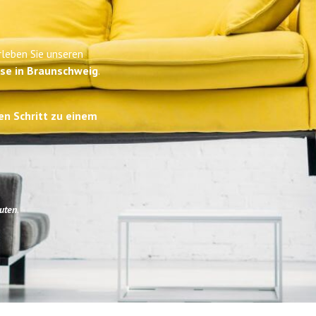
leben Sie unseren
ise in Braunschweig
.
en Schritt zu einem
uten
.