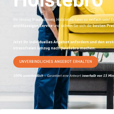
Holstebro
Ihr Umzug Braunschweig Holstebro kann so einfach sein! Er
erstklassigen Service
und sichern Sie sich die
besten Pre
Jetzt Ihr individuelles Angebot anfordern und den erst
stressfreien Umzug nach Holstebro machen:
UNVERBINDLICHES ANGEBOT ERHALTEN
100% unverbindlich
– Garantiert eine Antwort
innerhalb von 15 Min