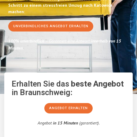
Schritt zu einem stressfreien Umzug nach Katowice
machen:
UNVERBINDLICHES ANGEBOT ERHALTEN
100% unverbindlich
– Garantiert eine Antwort
innerhalb von 15
Minuten
.
Erhalten Sie das
beste Angebot
in Braunschweig:
ANGEBOT ERHALTEN
Angebot
in 15 Minuten
(garantiert).