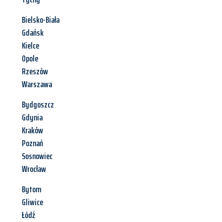
Bielsko-Biała
Gdańsk
Kielce
Opole
Rzeszów
Warszawa
Bydgoszcz
Gdynia
Kraków
Poznań
Sosnowiec
Wrocław
Bytom
Gliwice
Łódź