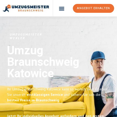
ANGEBOT ERHALTEN
UMZUGSMEISTER
WEXLER
Umzug
Braunschweig
Katowice
Ihr Umzug Braunschweig Katowice kann so einfach sein! Erleben
Sie unseren
erstklassigen Service
und sichern Sie sich die
besten Preise in Braunschweig
.
Jetzt Ihr individuelles Angebot anfordern und den ersten