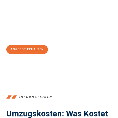
einfach und stressfrei Ihr Umzug Braunschweig Katowice
sein
kann. Unser Expertenteam steht bereit, um Ihnen einen
reibungslosen Übergang in Ihr neues Zuhause zu garantieren.
Jetzt
unverbindliches Angebot
erhalten &
100€ sparen:
ANGEBOT ERHALTEN
+4915792653347
INFORMATIONEN
Umzugskosten: Was Kostet