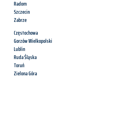
Radom
Szczecin
Zabrze
Częstochowa
Gorzów Wielkopolski
Lublin
Ruda Śląska
Toruń
Zielona Góra
Jetzt anfragen &
Angebot
mit Best-Preis
erhalten!