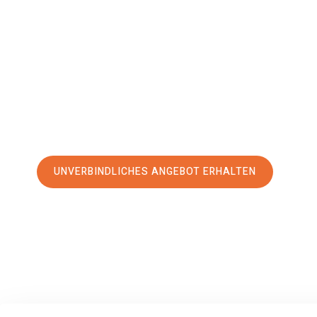
Zielona Gó
Ihr Umzug Braunschweig Zielona Góra kann so einfach sein!
erstklassigen Service
und sichern Sie sich die
besten Pre
Jetzt Ihr individuelles Angebot anfordern und den erst
stressfreien Umzug nach Zielona Góra machen:
UNVERBINDLICHES ANGEBOT ERHALTEN
100% unverbindlich
– Garantiert eine Antwort
innerhalb von 15 Min