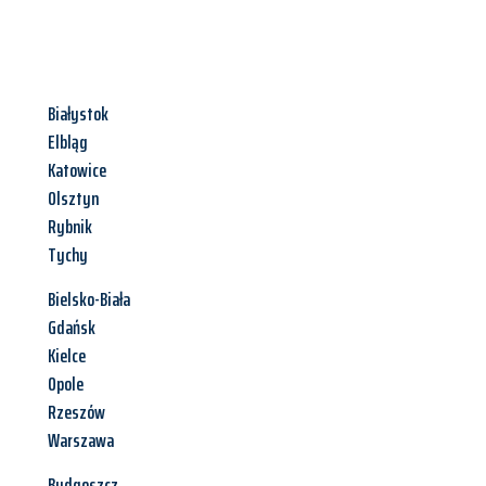
Białystok
Elbląg
Katowice
Olsztyn
Rybnik
Tychy
Bielsko-Biała
Gdańsk
Kielce
Opole
Rzeszów
Warszawa
Bydgoszcz