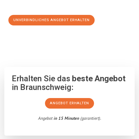
Schritt zu einem stressfreien Umzug nach Toruń machen:
UNVERBINDLICHES ANGEBOT ERHALTEN
100% unverbindlich
– Garantiert eine Antwort
innerhalb von 15
Minuten
.
Erhalten Sie das
beste Angebot
in Braunschweig:
ANGEBOT ERHALTEN
Angebot
in 15 Minuten
(garantiert).