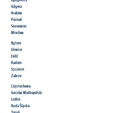
Gdynia
Kraków
Poznań
Sosnowiec
Wrocław
Bytom
Gliwice
Łódź
Radom
Szczecin
Zabrze
Częstochowa
Gorzów Wielkopolski
Lublin
Ruda Śląska
Toruń