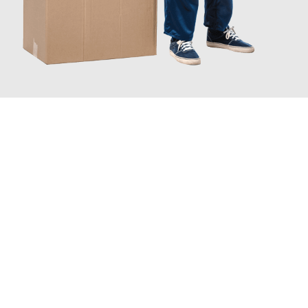
JETZT ANFRAGEN
Erleben Sie mit Umzugsmeister Wexler Braunschweig, wie
einfach und stressfrei Ihr Umzug Braunschweig Toruń
sein
kann. Unser Expertenteam steht bereit, um Ihnen einen
reibungslosen Übergang in Ihr neues Zuhause zu garantieren.