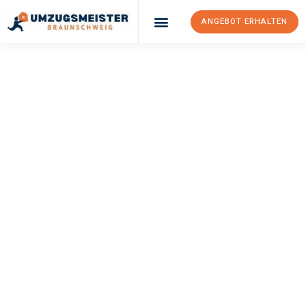
ANGEBOT ERHALTEN
UMZUGSMEISTER
WEXLER
Umzug
Braunschweig
Toruń
Ihr Umzug Braunschweig Toruń kann so einfach sein! Erleben Sie
unseren
erstklassigen Service
und sichern Sie sich die
besten
Preise in Braunschweig
.
Jetzt Ihr individuelles Angebot anfordern und den ersten