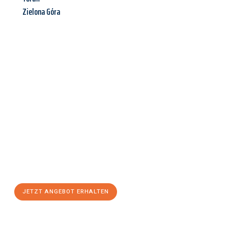
Zielona Góra
Jetzt anfragen &
Angebot
mit Best-Preis
erhalten!
Schicken Sie uns jetzt Ihre unverbindliche Anfrage und sichern
Sie sich Ihr
individuelles Umzugsangebot für Ihr Anliegen in
Braunschweig
zum Best-Preis! Nutzen Sie die Gelegenheit für
einen
stressfreien Umzug
mit maximalem Komfort:
JETZT ANGEBOT ERHALTEN