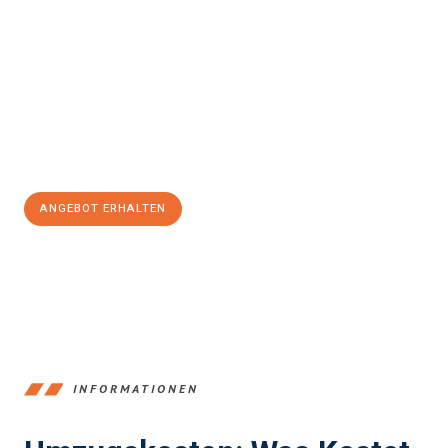
einfach und stressfrei Ihr Umzug Braunschweig
Bydgoszcz
sein kann. Unser Expertenteam steht bereit, um Ihnen
einen reibungslosen Übergang in Ihr neues Zuhause zu
garantieren.
Jetzt
unverbindliches Angebot
erhalten &
100€ sparen:
ANGEBOT ERHALTEN
+4915792653347
INFORMATIONEN