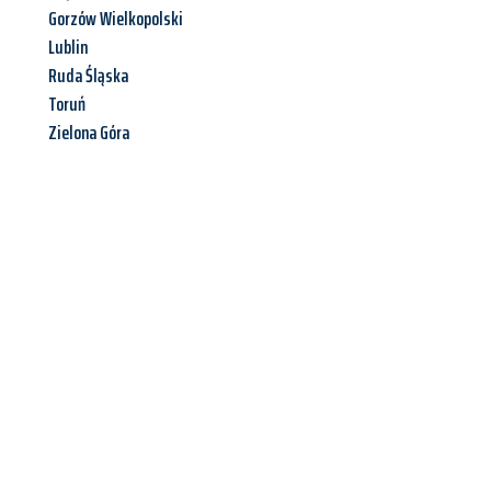
Gorzów Wielkopolski
Lublin
Ruda Śląska
Toruń
Zielona Góra
Jetzt anfragen &
Angebot
mit Best-Preis
erhalten!
Schicken Sie uns jetzt Ihre unverbindliche Anfrage und sichern
Sie sich Ihr
individuelles Umzugsangebot für Ihr Anliegen in
Braunschweig
zum Best-Preis! Nutzen Sie die Gelegenheit für
einen
stressfreien Umzug
mit maximalem Komfort: