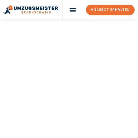
ANGEBOT ERHALTEN
UMZUGSMEISTER
WEXLER
Umzug
Braunschweig
Bydgoszcz
Ihr Umzug Braunschweig Bydgoszcz kann so einfach sein!
Erleben Sie unseren
erstklassigen Service
und sichern Sie sich
die
besten Preise in Braunschweig
.
Jetzt Ihr individuelles Angebot anfordern und den ersten