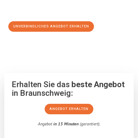
Schritt zu einem stressfreien Umzug nach Bydgoszcz
machen:
UNVERBINDLICHES ANGEBOT ERHALTEN
100% unverbindlich
– Garantiert eine Antwort
innerhalb von 15
Minuten
.
Erhalten Sie das
beste Angebot
in Braunschweig:
ANGEBOT ERHALTEN
Angebot
in 15 Minuten
(garantiert).