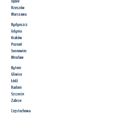
Opole
Rzeszów
Warszawa
Bydgoszcz
Gdynia
Kraków
Poznań
Sosnowiec
Wrocław
Bytom
Gliwice
Łódź
Radom
Szczecin
Zabrze
Częstochowa