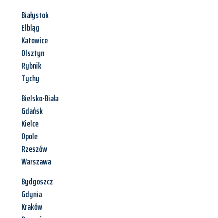
Białystok
Elbląg
Katowice
Olsztyn
Rybnik
Tychy
Bielsko-Biała
Gdańsk
Kielce
Opole
Rzeszów
Warszawa
Bydgoszcz
Gdynia
Kraków