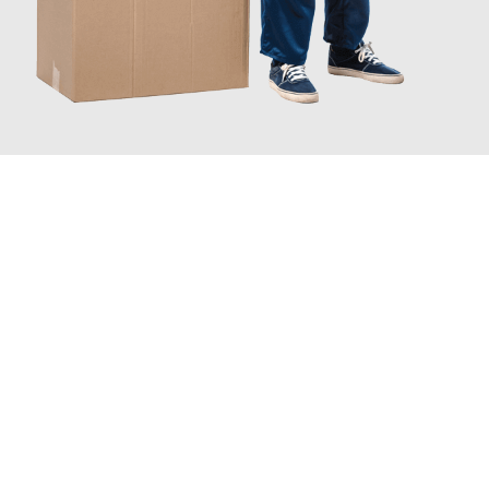
JETZT ANFRAGEN
Erleben Sie mit Umzugsmeister Wexler Braunschweig, wie
einfach und stressfrei Ihr Umzug Braunschweig Tychy
sein
kann. Unser Expertenteam steht bereit, um Ihnen einen
reibungslosen Übergang in Ihr neues Zuhause zu garantieren.