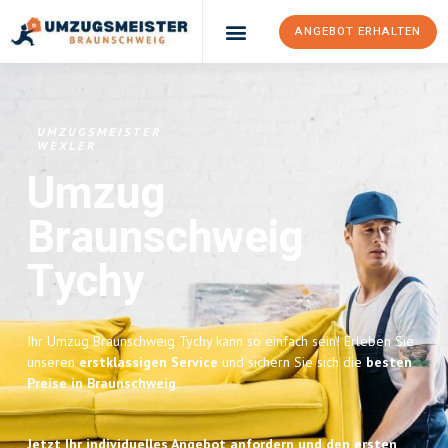
ANGEBOT ERHALTEN
UMZUGSMEISTER
WEXLER
Umzug
Braunschweig
Tychy
Ihr Umzug Braunschweig Tychy kann so einfach sein! Erleben Sie
unseren
erstklassigen Service
und sichern Sie sich die
besten
Preise in Braunschweig
.
Jetzt Ihr individuelles Angebot anfordern und den ersten