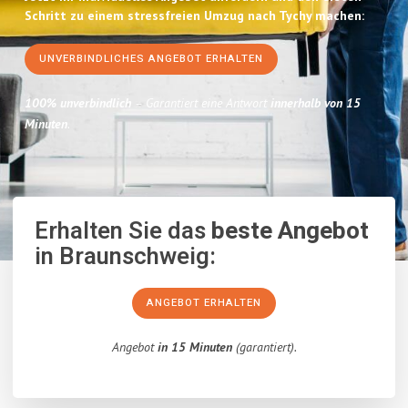
Schritt zu einem stressfreien Umzug nach Tychy machen:
UNVERBINDLICHES ANGEBOT ERHALTEN
100% unverbindlich
– Garantiert eine Antwort
innerhalb von 15
Minuten
.
Erhalten Sie das
beste Angebot
in Braunschweig:
ANGEBOT ERHALTEN
Angebot
in 15 Minuten
(garantiert).