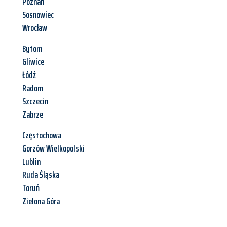
Poznań
Sosnowiec
Wrocław
Bytom
Gliwice
Łódź
Radom
Szczecin
Zabrze
Częstochowa
Gorzów Wielkopolski
Lublin
Ruda Śląska
Toruń
Zielona Góra