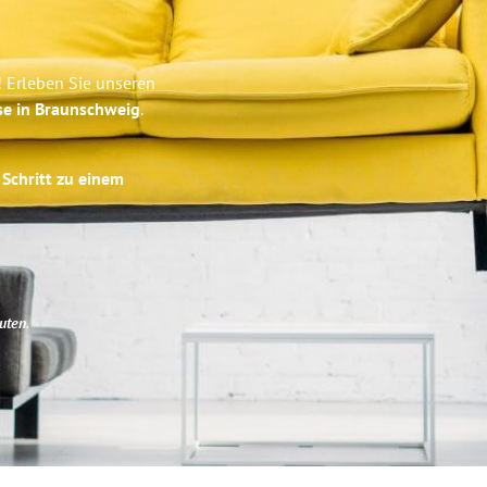
 Erleben Sie unseren
se in Braunschweig
.
 Schritt zu einem
uten
.