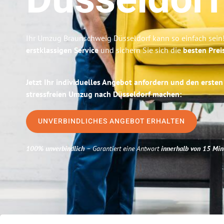
Düsseldorf
Ihr Umzug Braunschweig Düsseldorf kann so einfach sein!
erstklassigen Service
und sichern Sie sich die
besten Prei
Jetzt Ihr individuelles Angebot anfordern und den ersten
stressfreien Umzug nach Düsseldorf machen:
UNVERBINDLICHES ANGEBOT ERHALTEN
100% unverbindlich
– Garantiert eine Antwort
innerhalb von 15 Min