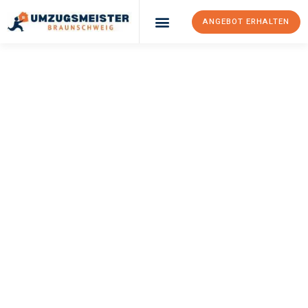
ANGEBOT ERHALTEN
UMZUGSMEISTER
WEXLER
Umzug
Braunschweig
Rostock
Ihr Umzug Braunschweig Rostock kann so einfach sein! Erleben
Sie unseren
erstklassigen Service
und sichern Sie sich die
besten Preise in Braunschweig
.
Jetzt Ihr individuelles Angebot anfordern und den ersten