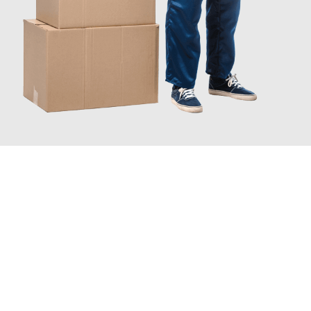
JETZT ANFRAGEN
Erleben Sie mit Umzugsmeister Wexler Braunschweig, wie
einfach und stressfrei Ihr Umzug Braunschweig Rostock
sein
kann. Unser Expertenteam steht bereit, um Ihnen einen