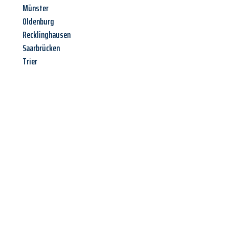
Münster
Oldenburg
Recklinghausen
Saarbrücken
Trier
Jetzt anfragen &
Angebot
mit Best-Preis
erhalten!
Schicken Sie uns jetzt Ihre unverbindliche Anfrage und sichern
Sie sich Ihr
individuelles Umzugsangebot für Ihr Anliegen in
Braunschweig
zum Best-Preis! Nutzen Sie die Gelegenheit für
einen
stressfreien Umzug
mit maximalem Komfort: