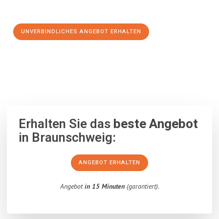
Schritt zu einem stressfreien Umzug nach Rostock machen:
UNVERBINDLICHES ANGEBOT ERHALTEN
100% unverbindlich
– Garantiert eine Antwort
innerhalb von 15
Minuten
.
Erhalten Sie das
beste Angebot
in Braunschweig:
ANGEBOT ERHALTEN
Angebot
in 15 Minuten
(garantiert).