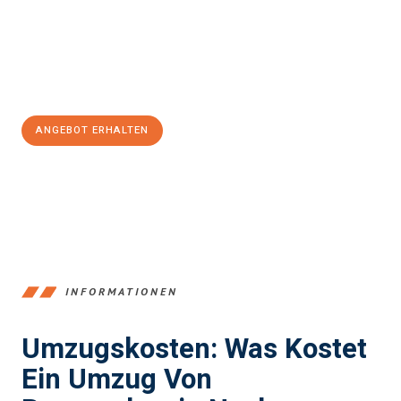
reibungslosen Übergang in Ihr neues Zuhause zu garantieren.
Jetzt
unverbindliches Angebot
erhalten &
100€ sparen:
ANGEBOT ERHALTEN
+4915792653347
INFORMATIONEN
Umzugskosten: Was Kostet
Ein Umzug Von