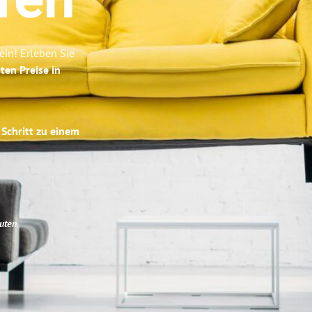
fen
in! Erleben Sie
ten Preise in
 Schritt zu einem
uten
.