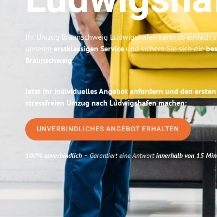
Ludwigsha
Ihr Umzug Braunschweig Ludwigshafen kann so einfach se
unseren
erstklassigen Service
und sichern Sie sich die
bes
Braunschweig
.
Jetzt Ihr individuelles Angebot anfordern und den ersten
stressfreien Umzug nach Ludwigshafen machen:
UNVERBINDLICHES ANGEBOT ERHALTEN
100% unverbindlich
– Garantiert eine Antwort
innerhalb von 15 Min