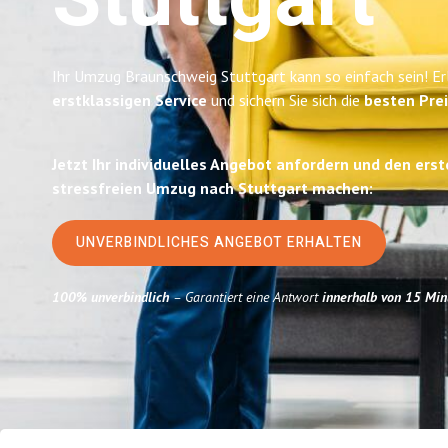
Stuttgart
Ihr Umzug Braunschweig Stuttgart kann so einfach sein! Er
erstklassigen Service
und sichern Sie sich die
besten Pre
Jetzt Ihr individuelles Angebot anfordern und den erst
stressfreien Umzug nach Stuttgart machen:
UNVERBINDLICHES ANGEBOT ERHALTEN
100% unverbindlich
– Garantiert eine Antwort
innerhalb von 15 Min