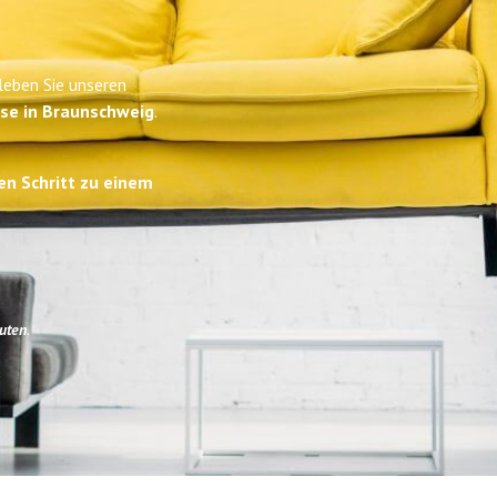
leben Sie unseren
ise in Braunschweig
.
en Schritt zu einem
uten
.