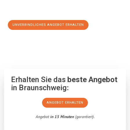
Schritt zu einem stressfreien Umzug nach Karlsruhe
machen:
UNVERBINDLICHES ANGEBOT ERHALTEN
100% unverbindlich
– Garantiert eine Antwort
innerhalb von 15
Minuten
.
Erhalten Sie das
beste Angebot
in Braunschweig:
ANGEBOT ERHALTEN
Angebot
in 15 Minuten
(garantiert).