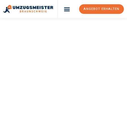
ANGEBOT ERHALTEN
UMZUGSMEISTER
WEXLER
Umzug
Braunschweig
Karlsruhe
Ihr Umzug Braunschweig Karlsruhe kann so einfach sein! Erleben
Sie unseren
erstklassigen Service
und sichern Sie sich die
besten Preise in Braunschweig
.
Jetzt Ihr individuelles Angebot anfordern und den ersten