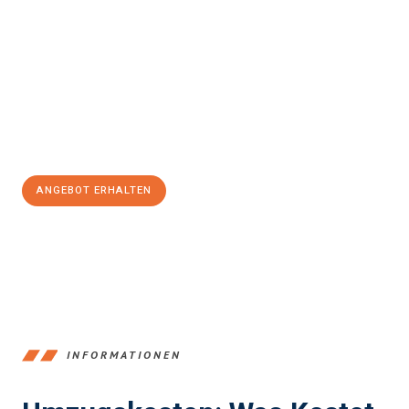
einfach und stressfrei Ihr Umzug Braunschweig
Karlsruhe
sein kann. Unser Expertenteam steht bereit, um Ihnen
einen reibungslosen Übergang in Ihr neues Zuhause zu
garantieren.
Jetzt
unverbindliches Angebot
erhalten &
100€ sparen:
ANGEBOT ERHALTEN
+4915792653347
INFORMATIONEN