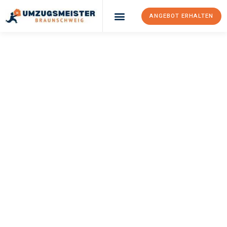
ANGEBOT ERHALTEN
UMZUGSMEISTER
WEXLER
Umzug
Braunschweig
Mainz
Ihr Umzug Braunschweig Mainz kann so einfach sein! Erleben Sie
unseren
erstklassigen Service
und sichern Sie sich die
besten
Preise in Braunschweig
.
Jetzt Ihr individuelles Angebot anfordern und den ersten