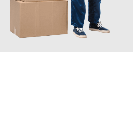
JETZT ANFRAGEN
Erleben Sie mit Umzugsmeister Wexler Braunschweig, wie
einfach und stressfrei Ihr Umzug Braunschweig Mainz
sein
kann. Unser Expertenteam steht bereit, um Ihnen einen
reibungslosen Übergang in Ihr neues Zuhause zu garantieren.