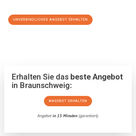
Schritt zu einem stressfreien Umzug nach Mainz machen:
UNVERBINDLICHES ANGEBOT ERHALTEN
100% unverbindlich
– Garantiert eine Antwort
innerhalb von 15
Minuten
.
Erhalten Sie das
beste Angebot
in Braunschweig:
ANGEBOT ERHALTEN
Angebot
in 15 Minuten
(garantiert).