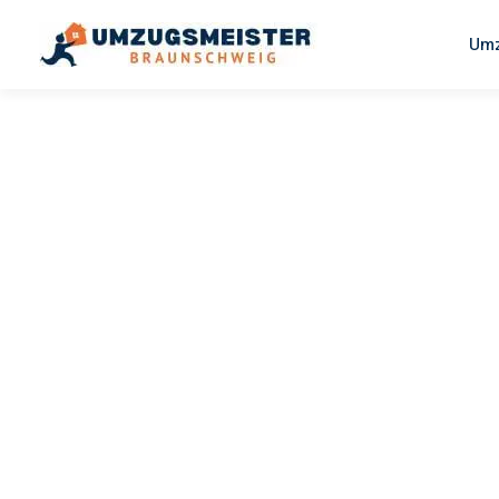
Umz
UMZUGSMEISTER WEXLER
Umzug
Braunschw