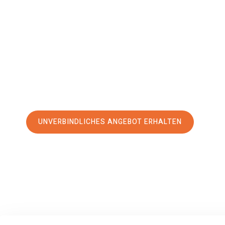
Blackpool
Ihr Umzug Braunschweig Blackpool kann so einfach sein! Er
erstklassigen Service
und sichern Sie sich die
besten Pre
Jetzt Ihr individuelles Angebot anfordern und den erst
stressfreien Umzug nach Blackpool machen:
UNVERBINDLICHES ANGEBOT ERHALTEN
100% unverbindlich
– Garantiert eine Antwort
innerhalb von 15 Min