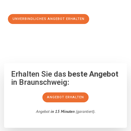
Schritt zu einem stressfreien Umzug nach Exeter machen:
UNVERBINDLICHES ANGEBOT ERHALTEN
100% unverbindlich
– Garantiert eine Antwort
innerhalb von 15
Minuten
.
Erhalten Sie das
beste Angebot
in Braunschweig:
ANGEBOT ERHALTEN
Angebot
in 15 Minuten
(garantiert).