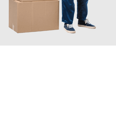
JETZT ANFRAGEN
Erleben Sie mit Umzugsmeister Wexler Braunschweig, wie
einfach und stressfrei Ihr Umzug Braunschweig Exeter
sein
kann. Unser Expertenteam steht bereit, um Ihnen einen
reibungslosen Übergang in Ihr neues Zuhause zu garantieren.