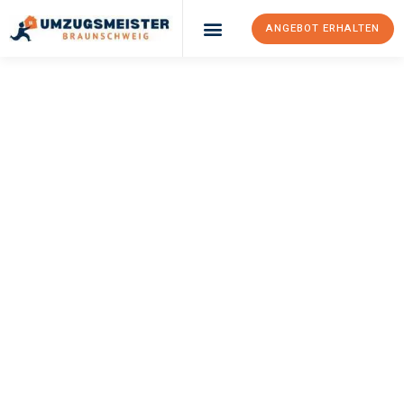
ANGEBOT ERHALTEN
UMZUGSMEISTER
WEXLER
Umzug
Braunschweig
Exeter
Ihr Umzug Braunschweig Exeter kann so einfach sein! Erleben Sie
unseren
erstklassigen Service
und sichern Sie sich die
besten
Preise in Braunschweig
.
Jetzt Ihr individuelles Angebot anfordern und den ersten