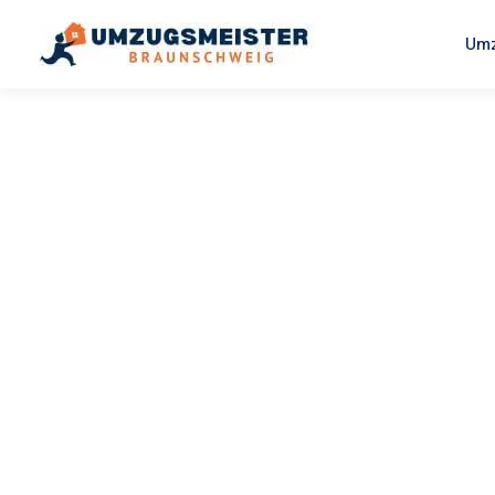
Umz
UMZUGSMEISTER WEXLER
Umzug
Braunschw