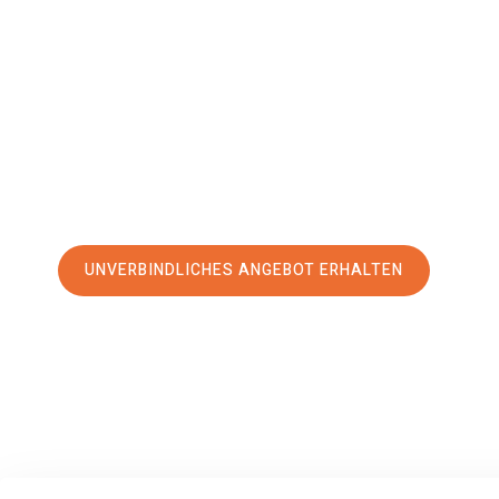
Mancheste
Ihr Umzug Braunschweig Manchester kann so einfach sein! 
erstklassigen Service
und sichern Sie sich die
besten Pre
Jetzt Ihr individuelles Angebot anfordern und den erst
stressfreien Umzug nach Manchester machen:
UNVERBINDLICHES ANGEBOT ERHALTEN
100% unverbindlich
– Garantiert eine Antwort
innerhalb von 15 Min