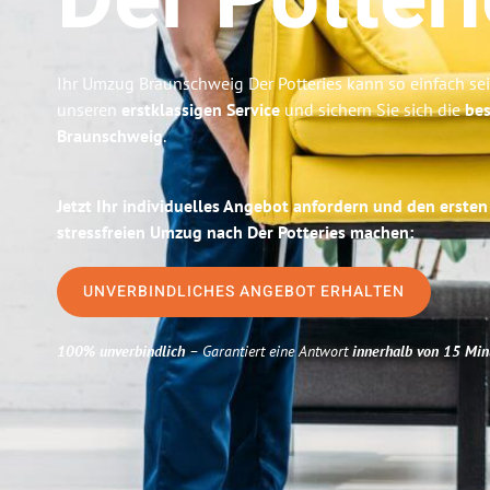
Der Potter
Ihr Umzug Braunschweig Der Potteries kann so einfach sei
unseren
erstklassigen Service
und sichern Sie sich die
bes
Braunschweig
.
Jetzt Ihr individuelles Angebot anfordern und den ersten
stressfreien Umzug nach Der Potteries machen:
UNVERBINDLICHES ANGEBOT ERHALTEN
100% unverbindlich
– Garantiert eine Antwort
innerhalb von 15 Min