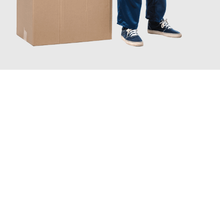
JETZT ANFRAGEN
Erleben Sie mit Umzugsmeister Wexler Braunschweig, wie
einfach und stressfrei Ihr Umzug Braunschweig Derby
sein
kann. Unser Expertenteam steht bereit, um Ihnen einen
reibungslosen Übergang in Ihr neues Zuhause zu garantieren.