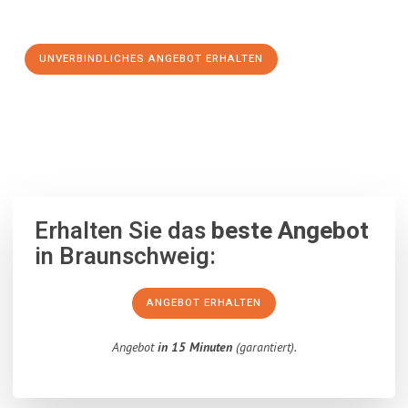
Schritt zu einem stressfreien Umzug nach Derby machen:
UNVERBINDLICHES ANGEBOT ERHALTEN
100% unverbindlich
– Garantiert eine Antwort
innerhalb von 15
Minuten
.
Erhalten Sie das
beste Angebot
in Braunschweig:
ANGEBOT ERHALTEN
Angebot
in 15 Minuten
(garantiert).