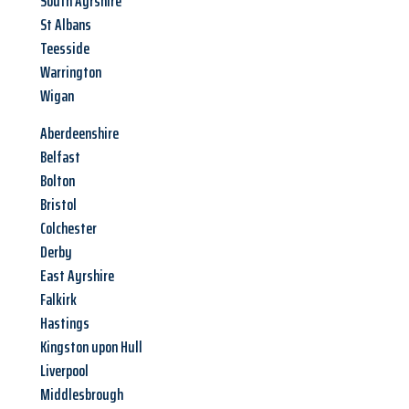
South Ayrshire
St Albans
Teesside
Warrington
Wigan
Aberdeenshire
Belfast
Bolton
Bristol
Colchester
Derby
East Ayrshire
Falkirk
Hastings
Kingston upon Hull
Liverpool
Middlesbrough