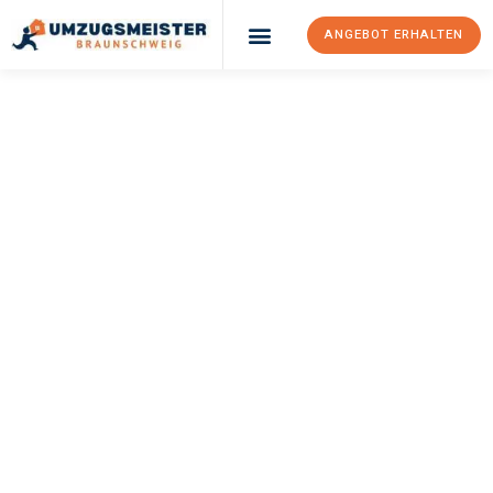
ANGEBOT ERHALTEN
UMZUGSMEISTER
WEXLER
Umzug
Braunschweig
Derby
Ihr Umzug Braunschweig Derby kann so einfach sein! Erleben Sie
unseren
erstklassigen Service
und sichern Sie sich die
besten
Preise in Braunschweig
.
Jetzt Ihr individuelles Angebot anfordern und den ersten