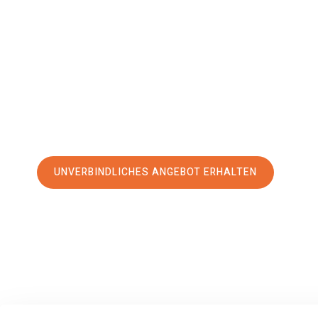
Liverpool
Ihr Umzug Braunschweig Liverpool kann so einfach sein! Er
erstklassigen Service
und sichern Sie sich die
besten Pre
Jetzt Ihr individuelles Angebot anfordern und den erst
stressfreien Umzug nach Liverpool machen:
UNVERBINDLICHES ANGEBOT ERHALTEN
100% unverbindlich
– Garantiert eine Antwort
innerhalb von 15 Min