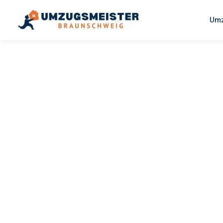
Umz
UMZUGSMEISTER WEXLER
Umzug
Braunschw