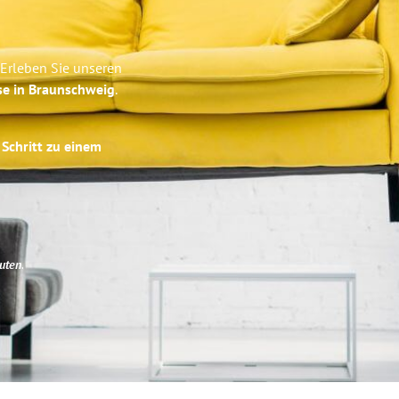
 Erleben Sie unseren
se in Braunschweig
.
 Schritt zu einem
uten
.