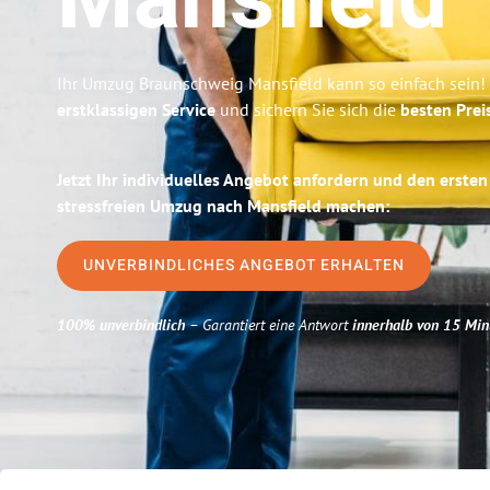
Mansfield
Ihr Umzug Braunschweig Mansfield kann so einfach sein!
erstklassigen Service
und sichern Sie sich die
besten Prei
Jetzt Ihr individuelles Angebot anfordern und den ersten
stressfreien Umzug nach Mansfield machen:
UNVERBINDLICHES ANGEBOT ERHALTEN
100% unverbindlich
– Garantiert eine Antwort
innerhalb von 15 Min