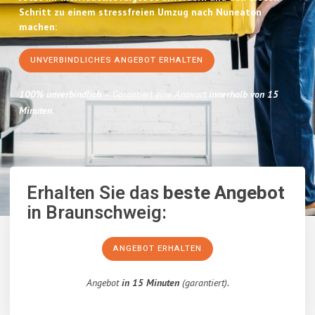
Schritt zu einem stressfreien Umzug nach Nuneaton
machen:
UNVERBINDLICHES ANGEBOT ERHALTEN
100% unverbindlich
– Garantiert eine Antwort
innerhalb von 15
Minuten
.
Erhalten Sie das
beste Angebot
in Braunschweig:
ANGEBOT ERHALTEN
Angebot
in 15 Minuten
(garantiert).