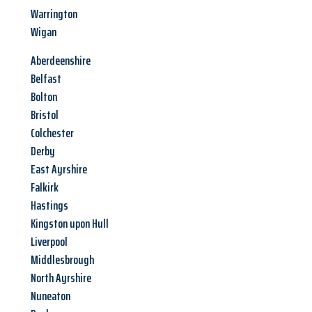
Warrington
Wigan
Aberdeenshire
Belfast
Bolton
Bristol
Colchester
Derby
East Ayrshire
Falkirk
Hastings
Kingston upon Hull
Liverpool
Middlesbrough
North Ayrshire
Nuneaton