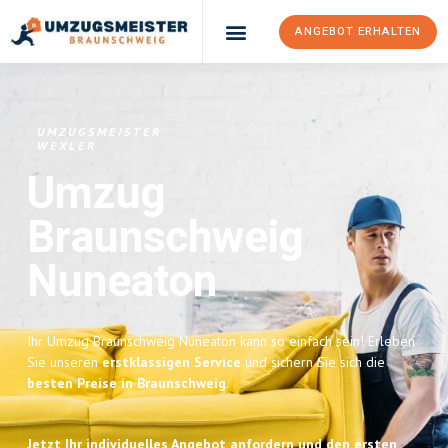
ANGEBOT ERHALTEN
UMZUGSMEISTER
WEXLER
Umzug
Braunschweig
Nuneaton
Ihr Umzug Braunschweig Nuneaton kann so einfach sein! Erleben
Sie unseren
erstklassigen Service
und sichern Sie sich die
besten Preise in Braunschweig
.
Jetzt Ihr individuelles Angebot anfordern und den ersten