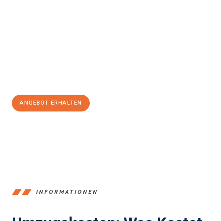
einfach und stressfrei Ihr Umzug Braunschweig
Nuneaton
sein kann. Unser Expertenteam steht bereit, um Ihnen
einen reibungslosen Übergang in Ihr neues Zuhause zu
garantieren.
Jetzt
unverbindliches Angebot
erhalten &
100€ sparen:
ANGEBOT ERHALTEN
+4915792653347
INFORMATIONEN